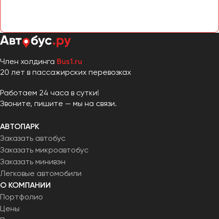
Челябинск
Череповец
Чита
Якутск
Член холдинга
Bus1.ru
20 лет в пассажирских перевозках
Ялта
Ярославль
Работаем 24 часа в сутки!
Звоните, пишите — мы на связи.
АВТОПАРК
Заказать автобус
Заказать микроавтобус
Заказать минивэн
Легковые автомобили
О КОМПАНИИ
Портфолио
Цены