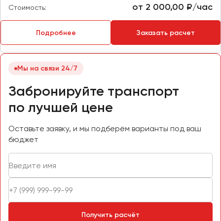
от 2 000,00 ₽/час
Стоимость:
Пермь
Петрозаводск
Подробнее
Заказать расчет
Псков
Ростов-на-Дону
Мы на связи 24/7
Рязань
Забронируйте транспорт
Самара
по лучшей цене
Санкт-Петербург
Оставьте заявку, и мы подберём варианты под ваш
Саранск
бюджет
Саратов
Севастополь
Симферополь
Смоленск
Сочи
Ставрополь
Получить расчёт