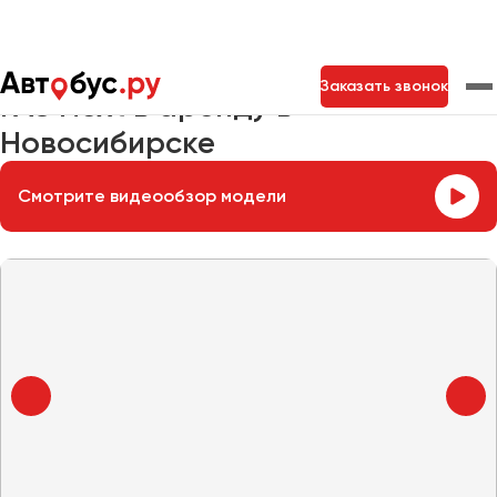
Главная
Автопарк
Заказать микроавтобус
ГАЗ Next
Заказать звонок
ГАЗ Next в аренду в
Новосибирске
Москва
Санкт-Петербург
Новосибирск
Смотрите видеообзор модели
Екатеринбург
Самара
Казань
Тольятти
Архангельск
Астрахань
Барнаул
Белгород
Брянск