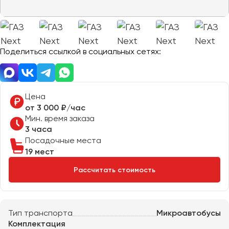
Отправить заявку
Великий Новгород
Отправить заявку
Владивосток
Нажимая на кнопку, вы соглашаетесь с
политикой
Владикавказ
конфиденциальности
Нажимая на кнопку, вы соглашаетесь с
политикой
конфиденциальности
Владимир
Поделиться ссылкой в социальных сетях:
Волгоград
Волжский
Вологда
Цена
Воронеж
от 3 000 ₽/час
Мин. время заказа
3 часа
Донецк
Посадочные места
19 мест
Евпатория
Рассчитать стоимость
Екатеринбург
Иваново
Тип транспорта
Микроавтобусы
Ижевск
Комплектация
Иркутск