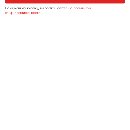
Сургут
Нажимая на кнопку, вы соглашаетесь с
политикой
конфиденциальности
Тверь
Тольятти
Томск
Тула
Тюмень
Улан-Удэ
Ульяновск
Уфа
Феодосия
Хабаровск
Чебоксары