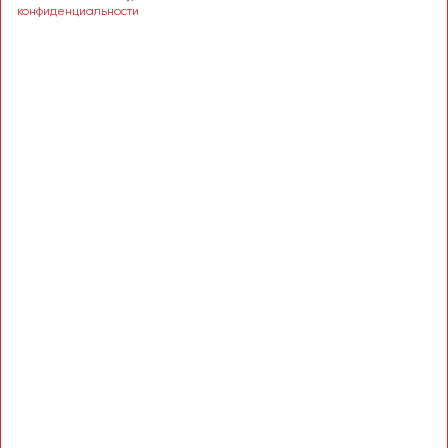
Сургут
конфиденциальности
Тверь
Тольятти
Томск
Тула
Тюмень
Улан-Удэ
Ульяновск
Уфа
Феодосия
Хабаровск
Чебоксары