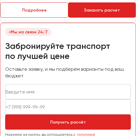
Пермь
Подробнее
Заказать расчет
Петрозаводск
Псков
Мы на связи 24/7
Ростов-на-Дону
Забронируйте транспорт
Рязань
по лучшей цене
Самара
Оставьте заявку, и мы подберём варианты под ваш
Санкт-Петербург
бюджет
Саранск
Саратов
Севастополь
Симферополь
Смоленск
Сочи
Получить расчёт
Ставрополь
Нажимая на кнопку, вы соглашаетесь с
политикой