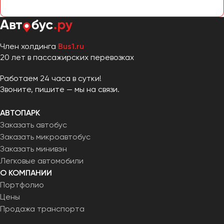
Челябинск
Череповец
Чита
Член холдинга
Bus1.ru
20 лет в пассажирских перевозках
Якутск
Ялта
Работаем 24 часа в сутки!
Ярославль
Звоните, пишите — мы на связи.
АВТОПАРК
Заказать автобус
Заказать микроавтобус
Заказать минивэн
Легковые автомобили
О КОМПАНИИ
Портфолио
Цены
Продажа транспорта