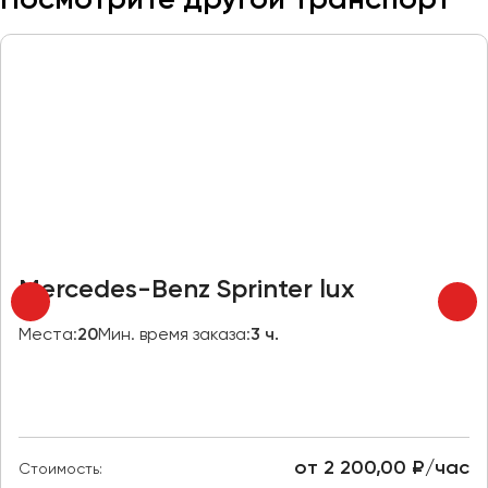
Макеевка
Махачкала
Москва
Мурманск
Набережные Челны
Нижний Новгород
Нижний Тагил
Новокузнецк
Новороссийск
Mercedes-Benz Sprinter lux
Новосибирск
Места:
20
Мин. время заказа:
3 ч.
Омск
Орёл
Оренбург
от 2 200,00 ₽/час
Стоимость:
Пенза