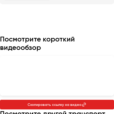
Казань
Калининград
Калуга
Кемерово
Посмотрите короткий
Керчь
видеообзор
Киров
Краснодар
Красноярск
Курган
Курск
Липецк
Луганск
Скопировать ссылку на видео
Магнитогорск
Посмотрите другой транспорт