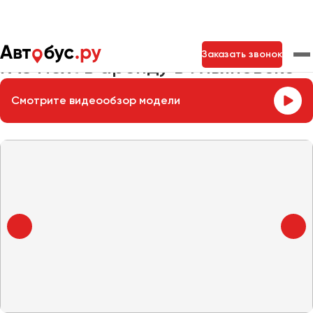
Главная
Автопарк
Заказать микроавтобус
ГАЗ Next
Заказать звонок
ГАЗ Next в аренду в Ульяновске
Смотрите видеообзор модели
Москва
Санкт-Петербург
Новосибирск
Екатеринбург
Самара
Казань
Тольятти
Архангельск
Астрахань
Барнаул
Белгород
Брянск