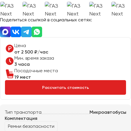
Отправить заявку
Великий Новгород
Отправить заявку
Владивосток
Нажимая на кнопку, вы соглашаетесь с
политикой
Поделиться ссылкой в социальных сетях:
Владикавказ
конфиденциальности
Нажимая на кнопку, вы соглашаетесь с
политикой
конфиденциальности
Владимир
Волгоград
Волжский
Цена
Вологда
от 2 500 ₽/час
Мин. время заказа
Воронеж
3 часа
Посадочные места
Донецк
19 мест
Рассчитать стоимость
Евпатория
Екатеринбург
Тип транспорта
Микроавтобусы
Иваново
Комплектация
Ижевск
Ремни безопасности
Иркутск