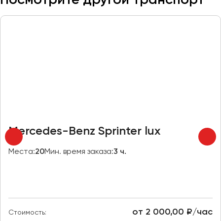
Макеевка
Махачкала
Москва
Мурманск
Набережные Челны
Нижний Новгород
Нижний Тагил
Новокузнецк
Новороссийск
Mercedes-Benz Sprinter lux
Новосибирск
Места:
20
Мин. время заказа:
3 ч.
Омск
Орёл
Оренбург
от 2 000,00 ₽/час
Стоимость:
Пенза