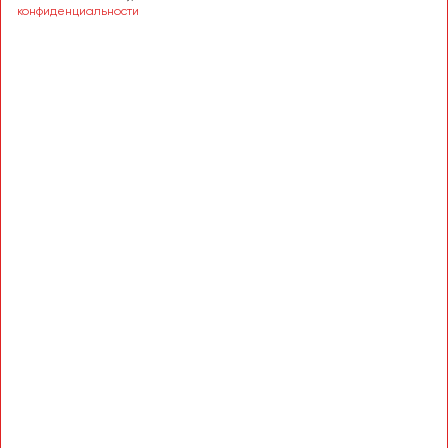
Сургут
конфиденциальности
Тверь
Тольятти
Томск
Тула
Тюмень
Улан-Удэ
Ульяновск
Уфа
Феодосия
Хабаровск
Чебоксары