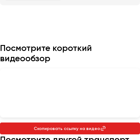
Казань
Калининград
Калуга
Кемерово
Посмотрите короткий
Керчь
видеообзор
Киров
Краснодар
Красноярск
Курган
Курск
Липецк
Луганск
Скопировать ссылку на видео
Магнитогорск
Посмотрите другой транспорт