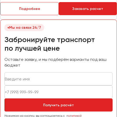
Пермь
Подробнее
Заказать расчет
Петрозаводск
Псков
Мы на связи 24/7
Ростов-на-Дону
Забронируйте транспорт
Рязань
по лучшей цене
Самара
Оставьте заявку, и мы подберём варианты под ваш
Санкт-Петербург
бюджет
Саранск
Саратов
Севастополь
Симферополь
Смоленск
Сочи
Получить расчёт
Ставрополь
Нажимая на кнопку, вы соглашаетесь с
политикой