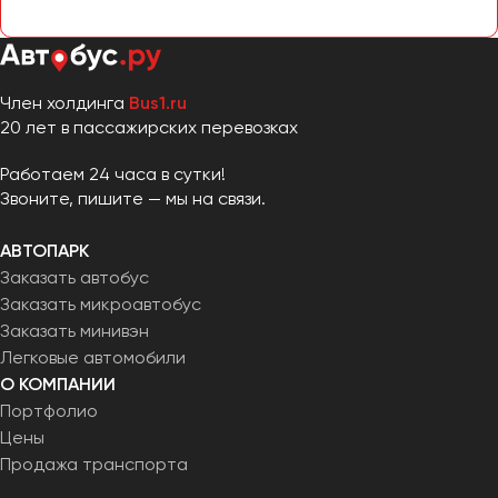
Челябинск
Череповец
Чита
Член холдинга
Bus1.ru
20 лет в пассажирских перевозках
Якутск
Ялта
Работаем 24 часа в сутки!
Ярославль
Звоните, пишите — мы на связи.
АВТОПАРК
Заказать автобус
Заказать микроавтобус
Заказать минивэн
Легковые автомобили
О КОМПАНИИ
Портфолио
Цены
Продажа транспорта