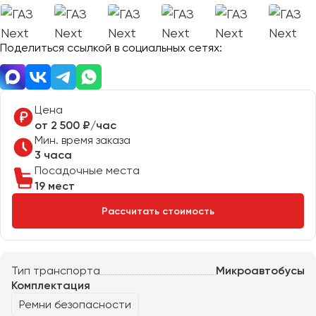
Отправить заявку
Великий Новгород
Отправить заявку
Владивосток
Нажимая на кнопку, вы соглашаетесь с
политикой
Поделиться ссылкой в социальных сетях:
Владикавказ
конфиденциальности
Нажимая на кнопку, вы соглашаетесь с
политикой
конфиденциальности
Владимир
Волгоград
Волжский
Цена
Вологда
от 2 500 ₽/час
Мин. время заказа
Воронеж
3 часа
Посадочные места
Донецк
19 мест
Рассчитать стоимость
Евпатория
Екатеринбург
Тип транспорта
Микроавтобусы
Иваново
Комплектация
Ижевск
Ремни безопасности
Иркутск