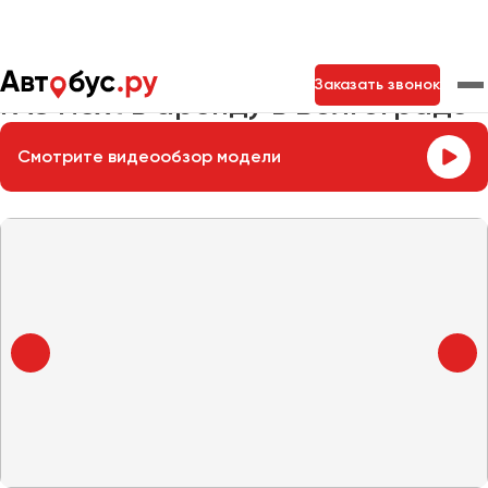
Главная
Автопарк
Заказать микроавтобус
ГАЗ Next
Заказать звонок
ГАЗ Next в аренду в Волгограде
Смотрите видеообзор модели
Москва
Санкт-Петербург
Новосибирск
Екатеринбург
Самара
Казань
Тольятти
Архангельск
Астрахань
Барнаул
Белгород
Брянск