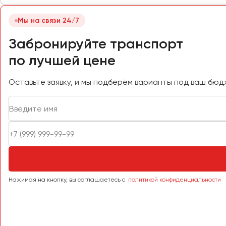
Самара
Санкт-Петербург
Мы на связи 24/7
Саранск
Забронируйте транспорт
Саратов
по лучшей цене
Севастополь
Симферополь
Оставьте заявку, и мы подберём варианты под ваш бюд
Смоленск
Сочи
Ставрополь
Сургут
Тверь
Тольятти
Томск
Нажимая на кнопку, вы соглашаетесь с
политикой конфиденциальности
Тула
Тюмень