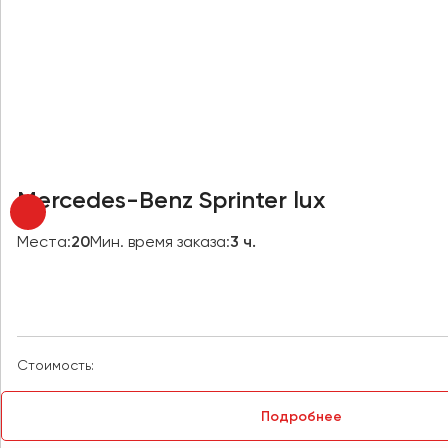
Новокузнецк
Новороссийск
Новосибирск
Омск
Орёл
Оренбург
Mercedes-Benz Sprinter lux
Пенза
Места:
20
Мин. время заказа:
3 ч.
Пермь
Петрозаводск
Псков
Стоимость:
Ростов-на-Дону
Рязань
Подробнее