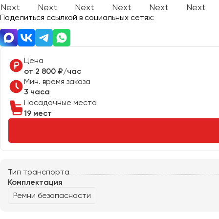
Поделиться ссылкой в социальных сетях:
Донецк
Евпатория
Цена
Екатеринбург
от 2 800 ₽/час
Мин. время заказа
3 часа
Иваново
Посадочные места
Ижевск
19 мест
Иркутск
Казань
Калининград
Калуга
Тип транспорта
Комплектация
Кемерово
Ремни безопасности
Керчь
Киров