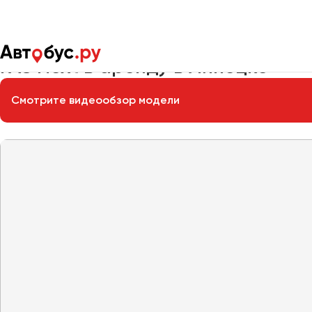
Главная
Автопарк
Заказать микроавтобус
ГАЗ Next
ГАЗ Next в аренду в Липецке
Смотрите видеообзор модели
Москва
Санкт-Пете