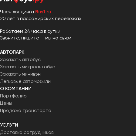
Челябинск
Член холдинга
Bus1.ru
Череповец
20 лет в пассажирских перевозках
Чита
Работаем 24 часа в сутки!
Якутск
Звоните, пишите — мы на связи.
Ялта
АВТОПАРК
Ярославль
Заказать автобус
Заказать микроавтобус
Заказать минивэн
Легковые автомобили
О КОМПАНИИ
Портфолио
Цены
Продажа транспорта
УСЛУГИ
Доставка сотрудников