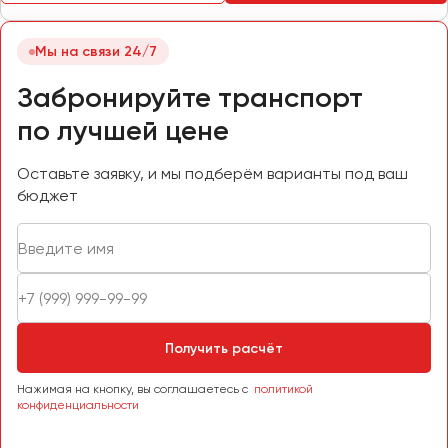
Пермь
Петрозаводск
Мы на связи 24/7
Псков
Забронируйте транспорт
по лучшей цене
Ростов-на-Дону
Рязань
Оставьте заявку, и мы подберём варианты под ваш
бюджет
Самара
Санкт-Петербург
Саранск
Саратов
Севастополь
Симферополь
Получить расчёт
Смоленск
Нажимая на кнопку, вы соглашаетесь с
политикой
Сочи
конфиденциальности
Ставрополь