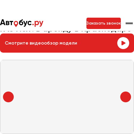
Главная
Автопарк
Заказать микроавтобус
ГАЗ Next
Заказать звонок
ГАЗ Next в аренду в Краснодаре
Смотрите видеообзор модели
Москва
Санкт-Петербург
Новосибирск
Екатеринбург
Самара
Казань
Тольятти
Архангельск
Астрахань
Барнаул
Белгород
Брянск