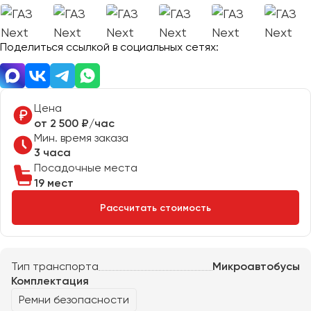
Отправить заявку
Великий Новгород
Отправить заявку
Владивосток
Нажимая на кнопку, вы соглашаетесь с
политикой
Поделиться ссылкой в социальных сетях:
Владикавказ
конфиденциальности
Нажимая на кнопку, вы соглашаетесь с
политикой
конфиденциальности
Владимир
Волгоград
Волжский
Цена
Вологда
от 2 500 ₽/час
Мин. время заказа
Воронеж
3 часа
Посадочные места
Донецк
19 мест
Рассчитать стоимость
Евпатория
Екатеринбург
Тип транспорта
Микроавтобусы
Иваново
Комплектация
Ижевск
Ремни безопасности
Иркутск