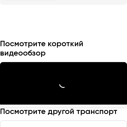
Казань
Калининград
Калуга
Кемерово
Посмотрите короткий
Керчь
видеообзор
Киров
Краснодар
Красноярск
Курган
Курск
Липецк
Луганск
Посмотрите другой транспорт
Магнитогорск