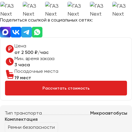
Отправить заявку
Великий Новгород
Отправить заявку
Владивосток
Нажимая на кнопку, вы соглашаетесь с
политикой
Поделиться ссылкой в социальных сетях:
Владикавказ
конфиденциальности
Нажимая на кнопку, вы соглашаетесь с
политикой
конфиденциальности
Владимир
Волгоград
Волжский
Цена
Вологда
от 2 500 ₽/час
Мин. время заказа
Воронеж
3 часа
Посадочные места
Донецк
19 мест
Рассчитать стоимость
Евпатория
Екатеринбург
Тип транспорта
Микроавтобусы
Иваново
Комплектация
Ижевск
Ремни безопасности
Иркутск