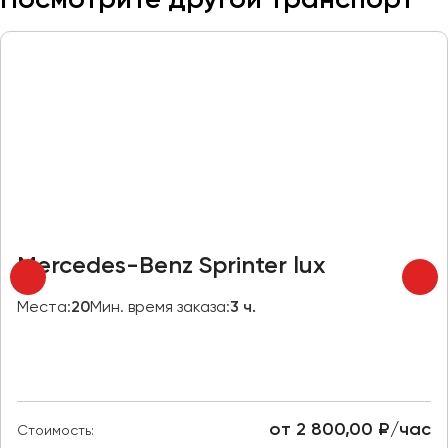
Макеевка
Махачкала
Москва
Мурманск
Набережные Челны
Нижний Новгород
Нижний Тагил
Новокузнецк
Новороссийск
Mercedes-Benz Sprinter lux
Новосибирск
Места:
20
Мин. время заказа:
3 ч.
Омск
Орёл
Оренбург
от 2 800,00 ₽/час
Стоимость:
Пенза