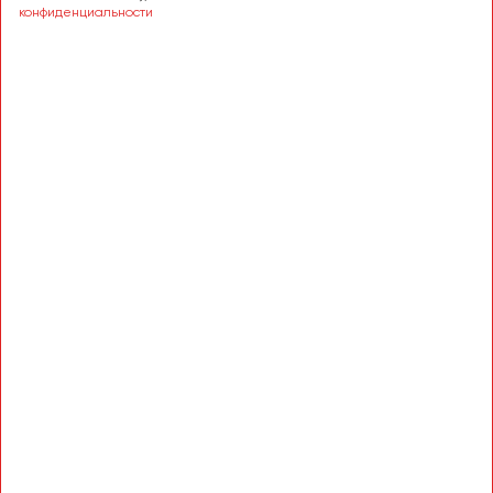
Сургут
конфиденциальности
Тверь
Тольятти
Томск
Тула
Тюмень
Улан-Удэ
Ульяновск
Уфа
Феодосия
Хабаровск
Чебоксары