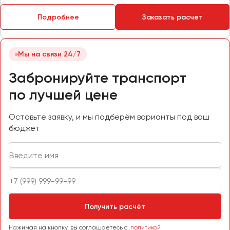
Пермь
Подробнее
Заказать расчет
Петрозаводск
Псков
Мы на связи 24/7
Ростов-на-Дону
Забронируйте транспорт
Рязань
по лучшей цене
Самара
Оставьте заявку, и мы подберём варианты под ваш
Санкт-Петербург
бюджет
Саранск
Саратов
Севастополь
Симферополь
Смоленск
Сочи
Получить расчёт
Ставрополь
Нажимая на кнопку, вы соглашаетесь с
политикой