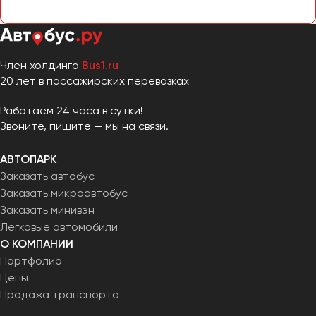
Челябинск
Череповец
Чита
Член холдинга
Bus1.ru
20 лет в пассажирских перевозках
Якутск
Ялта
Работаем 24 часа в сутки!
Ярославль
Звоните, пишите — мы на связи.
АВТОПАРК
Заказать автобус
Заказать микроавтобус
Заказать минивэн
Легковые автомобили
О КОМПАНИИ
Портфолио
Цены
Продажа транспорта