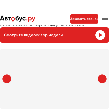
Главная
Автопарк
Заказать микроавтобус
ГАЗ Next
Заказать звонок
ГАЗ Next в аренду в Пензе
Смотрите видеообзор модели
Москва
Санкт-Петербург
Новосибирск
Екатеринбург
Самара
Казань
Тольятти
Архангельск
Астрахань
Барнаул
Белгород
Брянск