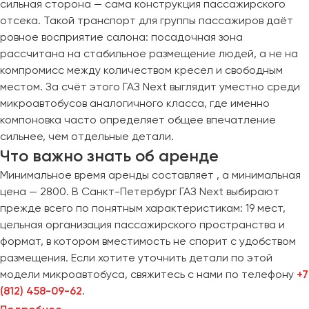
Сургут
сильная сторона — сама конструкция пассажирского
отсека. Такой транспорт для группы пассажиров даёт
ровное восприятие салона: посадочная зона
Тверь
рассчитана на стабильное размещение людей, а не на
Тольятти
компромисс между количеством кресел и свободным
Томск
местом. За счёт этого ГАЗ Next выглядит уместно среди
Тула
микроавтобусов аналогичного класса, где именно
Тюмень
компоновка часто определяет общее впечатление
сильнее, чем отдельные детали.
Улан-Удэ
Что важно знать об аренде
Ульяновск
Минимальное время аренды составляет , а минимальная
Уфа
цена — 2800. В Санкт-Петербург ГАЗ Next выбирают
прежде всего по понятным характеристикам: 19 мест,
цельная организация пассажирского пространства и
Феодосия
формат, в котором вместимость не спорит с удобством
размещения. Если хотите уточнить детали по этой
Хабаровск
модели микроавтобуса, свяжитесь с нами по телефону
+7
(812) 458-09-62
.
Чебоксары