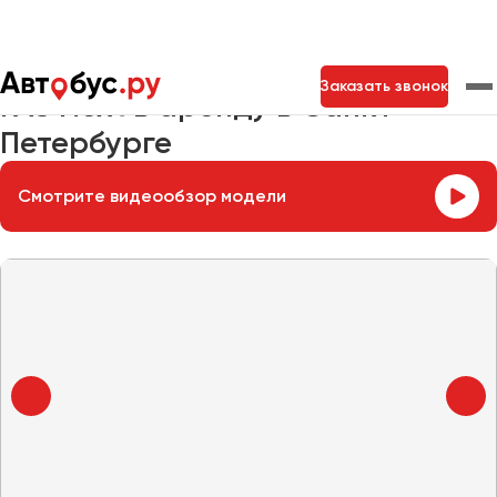
Главная
Автопарк
Заказать микроавтобус
ГАЗ Next
Заказать звонок
ГАЗ Next в аренду в Санкт-
Петербурге
Москва
Санкт-Петербург
Новосибирск
Смотрите видеообзор модели
Екатеринбург
Самара
Казань
Тольятти
Архангельск
Астрахань
Барнаул
Белгород
Брянск