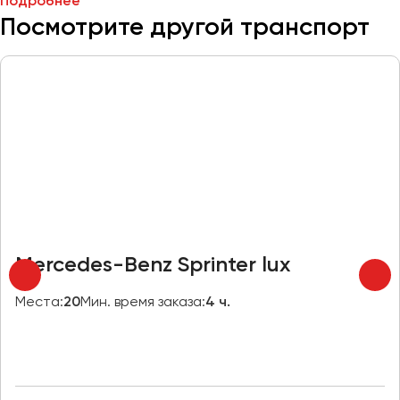
Подробнее
Челябинск
Посмотрите другой транспорт
Череповец
Чита
Якутск
Ялта
Ярославль
Mercedes-Benz Sprinter lux
Места:
20
Мин. время заказа:
4 ч.