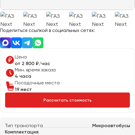
Отправить заявку
Великий Новгород
Отправить заявку
Владивосток
Нажимая на кнопку, вы соглашаетесь с
политикой
Владикавказ
конфиденциальности
Нажимая на кнопку, вы соглашаетесь с
политикой
конфиденциальности
Владимир
Поделиться ссылкой в социальных сетях:
Волгоград
Волжский
Вологда
Цена
Воронеж
от 2 800 ₽/час
Мин. время заказа
4 часа
Донецк
Посадочные места
19 мест
Евпатория
Рассчитать стоимость
Екатеринбург
Иваново
Тип транспорта
Микроавтобусы
Ижевск
Комплектация
Иркутск