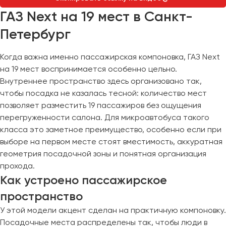
Макеевка
ГАЗ Next на 19 мест в Санкт-
Махачкала
Петербург
Москва
Мурманск
Когда важна именно пассажирская компоновка, ГАЗ Next
на 19 мест воспринимается особенно цельно.
Набережные Челны
Внутреннее пространство здесь организовано так,
Нижний Новгород
чтобы посадка не казалась тесной: количество мест
Нижний Тагил
позволяет разместить 19 пассажиров без ощущения
Новокузнецк
перегруженности салона. Для микроавтобуса такого
Новороссийск
класса это заметное преимущество, особенно если при
Новосибирск
выборе на первом месте стоят вместимость, аккуратная
геометрия посадочной зоны и понятная организация
прохода.
Омск
Как устроено пассажирское
Орёл
пространство
Оренбург
У этой модели акцент сделан на практичную компоновку.
Посадочные места распределены так, чтобы люди в
Пенза