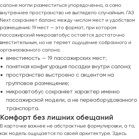
салоне могли разместиться упорядоченно, а само
Пермь
внутреннее пространство не выглядело случайным. ГАЗ
Петрозаводск
Next сохраняет баланс между числом мест и удобством
Псков
размещения: 19 мест — это формат, при котором
пассажирский микроавтобус остаётся достаточно
Ростов-на-Дону
вместительным, но не теряет ощущение собранного и
Рязань
организованного салона.
вместимость — 19 пассажирских мест;
Самара
понятная конфигурация посадки внутри салона;
Санкт-Петербург
пространство выстроено с акцентом на
Саранск
групповое размещение;
Саратов
микроавтобус сохраняет характер именно
Севастополь
пассажирской модели, а не переоборудованного
Симферополь
транспорта.
Смоленск
Комфорт без лишних обещаний
Сочи
В карточке важнее не абстрактные формулировки, а то,
Ставрополь
как модель ощущается по своей архитектуре. Здесь