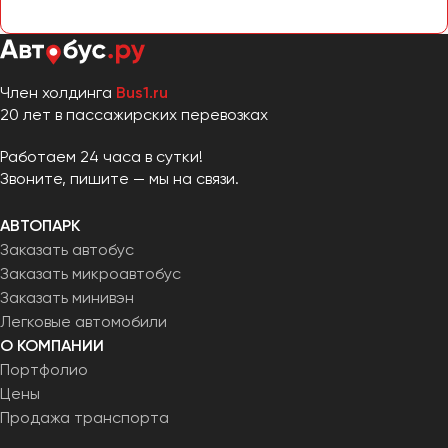
Челябинск
Череповец
Чита
Член холдинга
Bus1.ru
20 лет в пассажирских перевозках
Якутск
Ялта
Работаем 24 часа в сутки!
Ярославль
Звоните, пишите — мы на связи.
АВТОПАРК
Заказать автобус
Заказать микроавтобус
Заказать минивэн
Легковые автомобили
О КОМПАНИИ
Портфолио
Цены
Продажа транспорта