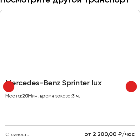
Макеевка
Махачкала
Москва
Мурманск
Набережные Челны
Нижний Новгород
Нижний Тагил
Новокузнецк
Новороссийск
Mercedes-Benz Sprinter lux
Новосибирск
Места:
20
Мин. время заказа:
3 ч.
Омск
Орёл
Оренбург
от 2 200,00 ₽/час
Стоимость:
Пенза