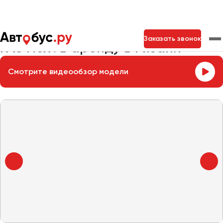
Главная
Автопарк
Заказать микроавтобус
ГАЗ Next
Заказать звонок
ГАЗ Next в аренду в Рязани
Смотрите видеообзор модели
Москва
Санкт-Петербург
Новосибирск
Екатеринбург
Самара
Казань
Тольятти
Архангельск
Астрахань
Барнаул
Белгород
Брянск