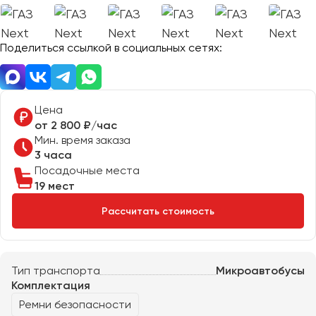
Отправить заявку
Великий Новгород
Отправить заявку
Владивосток
Нажимая на кнопку, вы соглашаетесь с
политикой
Поделиться ссылкой в социальных сетях:
Владикавказ
конфиденциальности
Нажимая на кнопку, вы соглашаетесь с
политикой
конфиденциальности
Владимир
Волгоград
Волжский
Цена
Вологда
от 2 800 ₽/час
Мин. время заказа
Воронеж
3 часа
Посадочные места
Донецк
19 мест
Рассчитать стоимость
Евпатория
Екатеринбург
Тип транспорта
Микроавтобусы
Иваново
Комплектация
Ижевск
Ремни безопасности
Иркутск