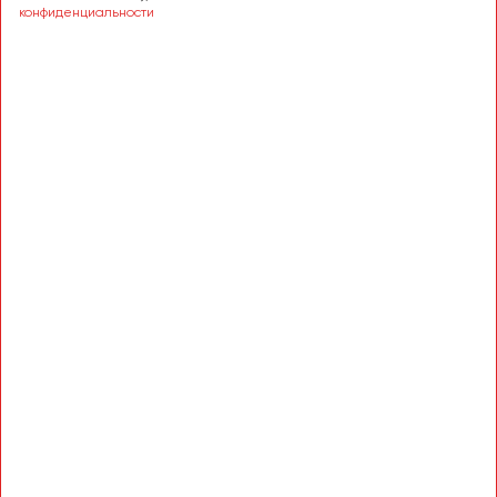
Сургут
конфиденциальности
Тверь
Тольятти
Томск
Тула
Тюмень
Улан-Удэ
Ульяновск
Уфа
Феодосия
Хабаровск
Чебоксары