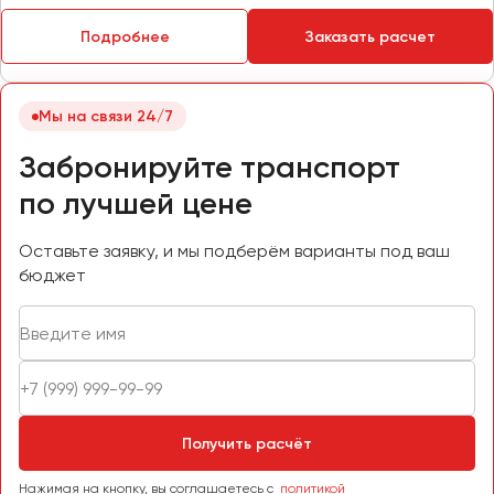
Пермь
Подробнее
Заказать расчет
Петрозаводск
Псков
Мы на связи 24/7
Ростов-на-Дону
Забронируйте транспорт
Рязань
по лучшей цене
Самара
Оставьте заявку, и мы подберём варианты под ваш
Санкт-Петербург
бюджет
Саранск
Саратов
Севастополь
Симферополь
Смоленск
Сочи
Получить расчёт
Ставрополь
Нажимая на кнопку, вы соглашаетесь с
политикой