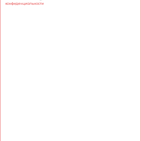
Сургут
конфиденциальности
Тверь
Тольятти
Томск
Тула
Тюмень
Улан-Удэ
Ульяновск
Уфа
Феодосия
Хабаровск
Чебоксары