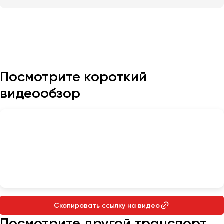
Казань
Калининград
Калуга
Кемерово
Посмотрите короткий
Керчь
видеообзор
Киров
Краснодар
Красноярск
Курган
Курск
Липецк
Луганск
Скопировать ссылку на видео
Магнитогорск
Посмотрите другой транспорт