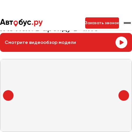
Главная
Автопарк
Заказать микроавтобус
ГАЗ Next
Заказать звонок
ГАЗ Next в аренду в Чите
Смотрите видеообзор модели
Москва
Санкт-Петербург
Новосибирск
Екатеринбург
Самара
Казань
Тольятти
Архангельск
Астрахань
Барнаул
Белгород
Брянск