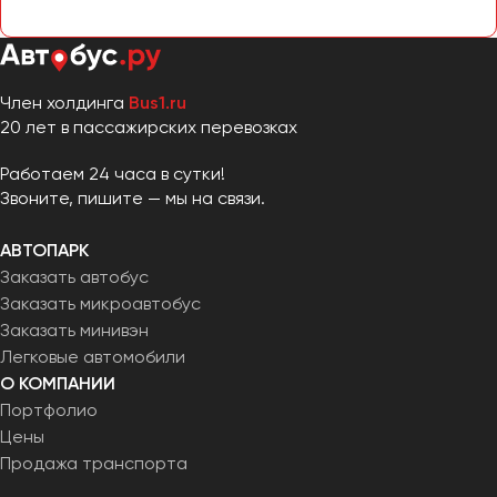
Челябинск
Череповец
Чита
Член холдинга
Bus1.ru
20 лет в пассажирских перевозках
Якутск
Ялта
Работаем 24 часа в сутки!
Ярославль
Звоните, пишите — мы на связи.
АВТОПАРК
Заказать автобус
Заказать микроавтобус
Заказать минивэн
Легковые автомобили
О КОМПАНИИ
Портфолио
Цены
Продажа транспорта