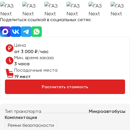
Отправить заявку
Великий Новгород
Отправить заявку
Владивосток
Нажимая на кнопку, вы соглашаетесь с
политикой
Поделиться ссылкой в социальных сетях:
Владикавказ
конфиденциальности
Нажимая на кнопку, вы соглашаетесь с
политикой
конфиденциальности
Владимир
Волгоград
Волжский
Цена
Вологда
от 3 000 ₽/час
Мин. время заказа
Воронеж
3 часа
Посадочные места
Донецк
19 мест
Рассчитать стоимость
Евпатория
Екатеринбург
Тип транспорта
Микроавтобусы
Иваново
Комплектация
Ижевск
Ремни безопасности
Иркутск