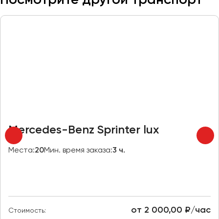
Макеевка
Махачкала
Москва
Мурманск
Набережные Челны
Нижний Новгород
Нижний Тагил
Новокузнецк
Новороссийск
Mercedes-Benz Sprinter lux
Новосибирск
Места:
20
Мин. время заказа:
3 ч.
Омск
Орёл
Оренбург
от 2 000,00 ₽/час
Стоимость:
Пенза