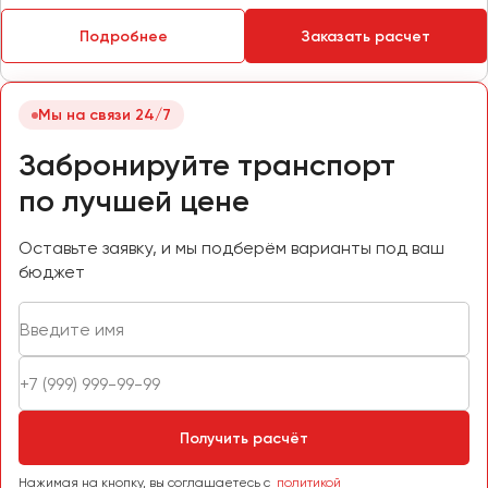
Пермь
Подробнее
Заказать расчет
Петрозаводск
Псков
Мы на связи 24/7
Ростов-на-Дону
Забронируйте транспорт
Рязань
по лучшей цене
Самара
Оставьте заявку, и мы подберём варианты под ваш
Санкт-Петербург
бюджет
Саранск
Саратов
Севастополь
Симферополь
Смоленск
Сочи
Получить расчёт
Ставрополь
Нажимая на кнопку, вы соглашаетесь с
политикой