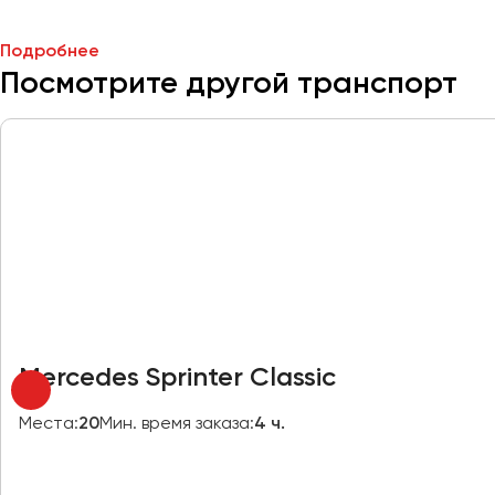
Москва
Подробнее
Мурманск
Посмотрите другой транспорт
Набережные Челны
Нижний Новгород
Нижний Тагил
Новокузнецк
Новороссийск
Новосибирск
Омск
Орёл
Популярный
Mercedes Sprinter Classic
Оренбург
Места:
20
Мин. время заказа:
4 ч.
Пенза
Пермь