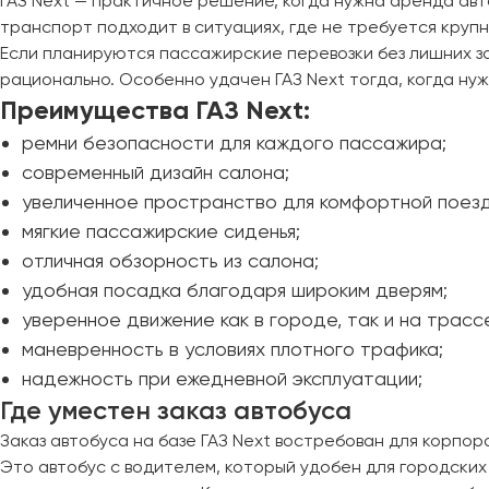
ГАЗ Next — практичное решение, когда нужна аренда авт
Владивосток
транспорт подходит в ситуациях, где не требуется круп
Владикавказ
Если планируются пассажирские перевозки без лишних з
Владимир
рационально. Особенно удачен ГАЗ Next тогда, когда н
Волгоград
Преимущества ГАЗ Next:
Волжский
ремни безопасности для каждого пассажира;
Вологда
современный дизайн салона;
Воронеж
увеличенное пространство для комфортной поезд
мягкие пассажирские сиденья;
Донецк
отличная обзорность из салона;
удобная посадка благодаря широким дверям;
Евпатория
уверенное движение как в городе, так и на трасс
Екатеринбург
маневренность в условиях плотного трафика;
надежность при ежедневной эксплуатации;
Иваново
Где уместен заказ автобуса
Ижевск
Заказ автобуса на базе ГАЗ Next востребован для корпор
Иркутск
Это автобус с водителем, который удобен для городских