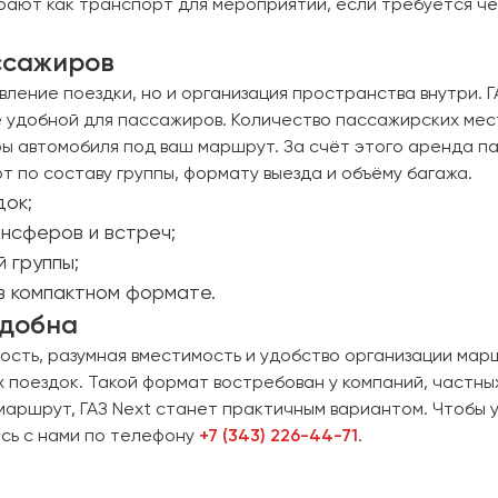
ирают как транспорт для мероприятий, если требуется ч
ссажиров
ление поездки, но и организация пространства внутри. 
е удобной для пассажиров. Количество пассажирских мес
ы автомобиля под ваш маршрут. За счёт этого аренда п
т по составу группы, формату выезда и объёму багажа.
док;
ансферов и встреч;
 группы;
в компактном формате.
удобна
ность, разумная вместимость и удобство организации мар
х поездок. Такой формат востребован у компаний, частны
маршрут, ГАЗ Next станет практичным вариантом. Чтобы 
есь с нами по телефону
+7 (343) 226-44-71
.