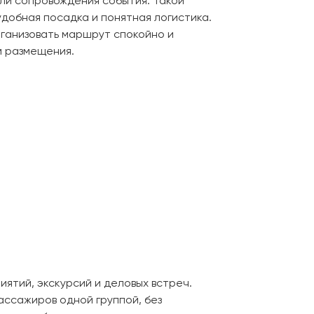
или сопровождения события. Такой
удобная посадка и понятная логистика.
рганизовать маршрут спокойно и
м размещения.
иятий, экскурсий и деловых встреч.
ассажиров одной группой, без