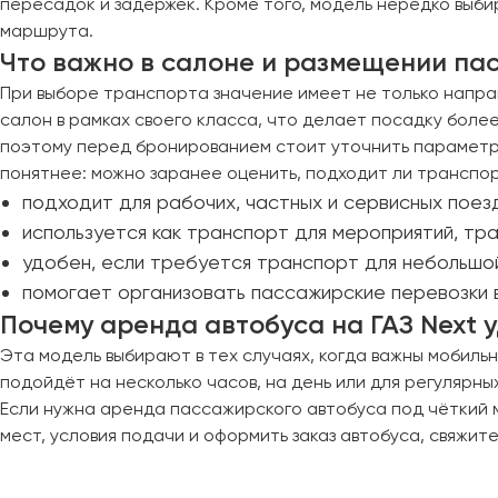
пересадок и задержек. Кроме того, модель нередко выб
Казань
маршрута.
Калининград
Что важно в салоне и размещении па
Калуга
При выборе транспорта значение имеет не только направ
Кемерово
салон в рамках своего класса, что делает посадку боле
Керчь
поэтому перед бронированием стоит уточнить параметр
Киров
понятнее: можно заранее оценить, подходит ли транспор
Краснодар
подходит для рабочих, частных и сервисных поез
Красноярск
используется как транспорт для мероприятий, тр
Курган
удобен, если требуется транспорт для небольшой
Курск
помогает организовать пассажирские перевозки 
Почему аренда автобуса на ГАЗ Next 
Липецк
Эта модель выбирают в тех случаях, когда важны мобиль
Луганск
подойдёт на несколько часов, на день или для регулярны
Если нужна аренда пассажирского автобуса под чёткий 
мест, условия подачи и оформить заказ автобуса, свяжит
Магнитогорск
Макеевка
Махачкала