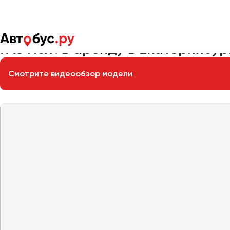
Главная
Автопарк
Заказать микроавтобус
ГАЗ Next
ГАЗ Next в аренду в Екатеринбур
Смотрите видеообзор модели