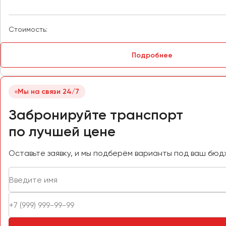
Петрозаводск
Псков
Стоимость:
Ростов-на-Дону
Подробнее
Рязань
Самара
Мы на связи 24/7
Санкт-Петербург
Забронируйте транспорт
Саранск
Саратов
по лучшей цене
Севастополь
Оставьте заявку, и мы подберём варианты под ваш бюд
Симферополь
Смоленск
Сочи
Ставрополь
Сургут