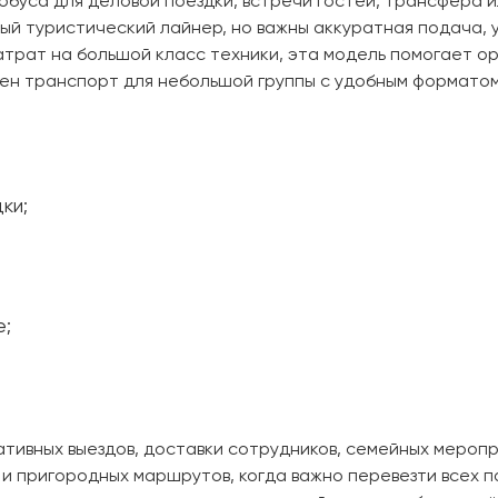
обуса для деловой поездки, встречи гостей, трансфера 
ный туристический лайнер, но важны аккуратная подача, 
Нажимая на кнопку, вы соглашаетесь с
Нажимая на кнопку, вы соглашаетесь с
политикой конфиденциальности
политикой конфиденциальности
атрат на большой класс техники, эта модель помогает о
ужен транспорт для небольшой группы с удобным формато
ки;
е;
ативных выездов, доставки сотрудников, семейных меропр
 и пригородных маршрутов, когда важно перевезти всех п