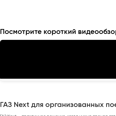
Посмотрите короткий видеообзо
Москва
Санкт-Пете
Архангельск
Астрахань
Барнаул
Белгород
Брянск
ГАЗ Next для организованных по
Великий Новгород