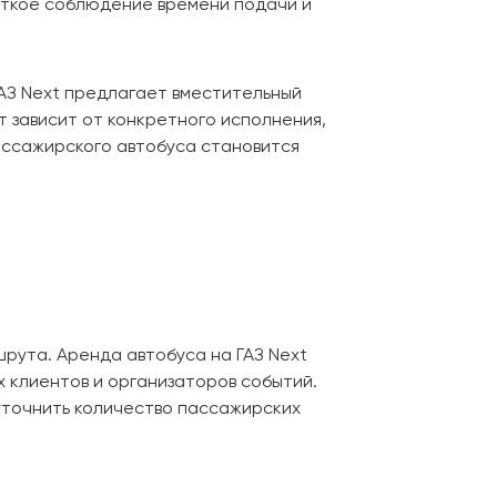
ёткое соблюдение времени подачи и
ГАЗ Next предлагает вместительный
т зависит от конкретного исполнения,
ассажирского автобуса становится
шрута. Аренда автобуса на ГАЗ Next
х клиентов и организаторов событий.
уточнить количество пассажирских