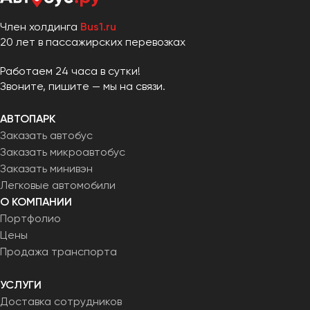
Челябинск
Член холдинга
Bus1.ru
Череповец
20 лет в пассажирских перевозках
Чита
Работаем 24 часа в сутки!
Якутск
Звоните, пишите — мы на связи.
Ялта
АВТОПАРК
Ярославль
Заказать автобус
Заказать микроавтобус
Заказать минивэн
Легковые автомобили
О КОМПАНИИ
Портфолио
Цены
Продажа транспорта
УСЛУГИ
Доставка сотрудников