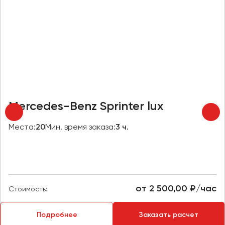
Макеевка
Махачкала
Москва
Мурманск
Набережные Челны
Нижний Новгород
Нижний Тагил
Mercedes-Benz Sprinter lux
Новокузнецк
Новороссийск
Места:
20
Мин. время заказа:
3 ч.
Новосибирск
Омск
Орёл
от 2 500,00 ₽/час
Стоимость:
Оренбург
Подробнее
Заказать расчет
Пенза