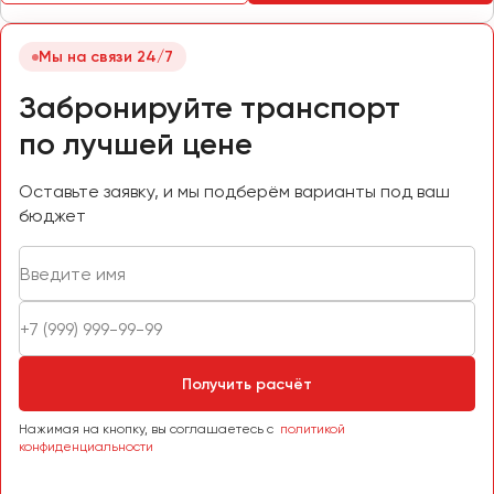
Пермь
Петрозаводск
Мы на связи 24/7
Псков
Забронируйте транспорт
по лучшей цене
Ростов-на-Дону
Рязань
Оставьте заявку, и мы подберём варианты под ваш
бюджет
Самара
Санкт-Петербург
Саранск
Саратов
Севастополь
Симферополь
Получить расчёт
Смоленск
Нажимая на кнопку, вы соглашаетесь с
политикой
Сочи
конфиденциальности
Ставрополь