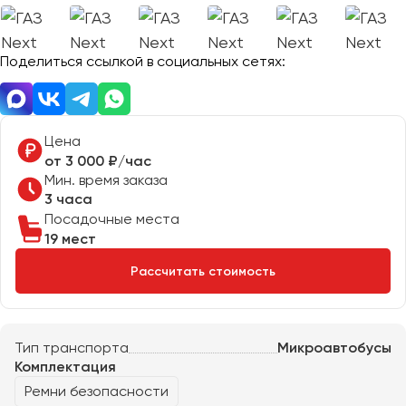
Отправить заявку
Великий Новгород
Отправить заявку
Владивосток
Нажимая на кнопку, вы соглашаетесь с
политикой
Поделиться ссылкой в социальных сетях:
Владикавказ
конфиденциальности
Нажимая на кнопку, вы соглашаетесь с
политикой
конфиденциальности
Владимир
Волгоград
Волжский
Цена
Вологда
от 3 000 ₽/час
Мин. время заказа
Воронеж
3 часа
Посадочные места
Донецк
19 мест
Рассчитать стоимость
Евпатория
Екатеринбург
Тип транспорта
Микроавтобусы
Иваново
Комплектация
Ижевск
Ремни безопасности
Иркутск