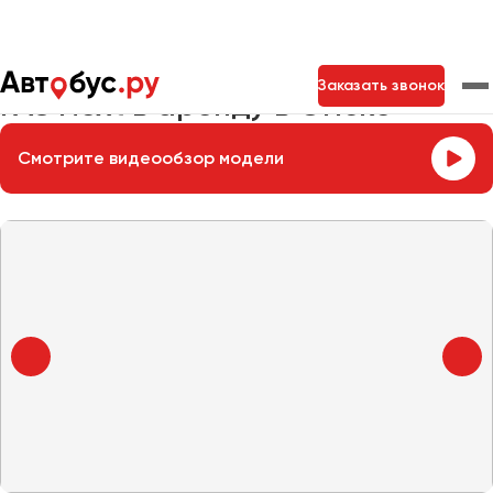
Главная
Автопарк
Заказать микроавтобус
ГАЗ Next
Заказать звонок
ГАЗ Next в аренду в Омске
Смотрите видеообзор модели
Москва
Санкт-Петербург
Новосибирск
Екатеринбург
Самара
Казань
Тольятти
Архангельск
Астрахань
Барнаул
Белгород
Брянск