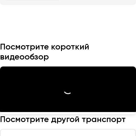
Казань
Калининград
Калуга
Кемерово
Посмотрите короткий
Керчь
видеообзор
Киров
Краснодар
Красноярск
Курган
Курск
Липецк
Луганск
Посмотрите другой транспорт
Магнитогорск