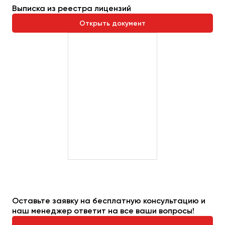
Сургут
Выписка из реестра лицензий
Открыть документ
Тверь
Тольятти
Томск
Тула
Тюмень
Улан-Удэ
Ульяновск
Уфа
Феодосия
Хабаровск
Оставьте заявку на бесплатную консультацию и
наш менеджер ответит на все ваши вопросы!
Чебоксары