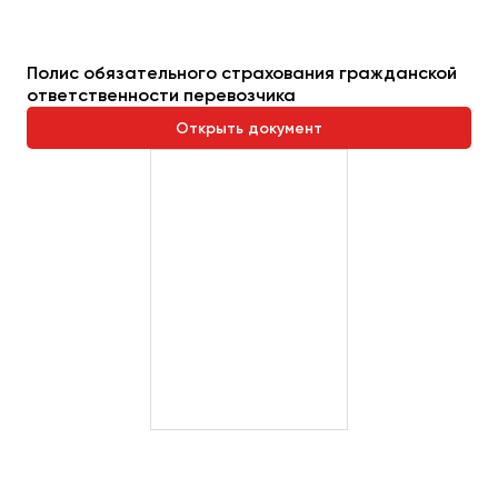
Пермь
Петрозаводск
Полис обязательного страхования гражданской
Псков
ответственности перевозчика
Открыть документ
Ростов-на-Дону
Рязань
Самара
Санкт-Петербург
Саранск
Саратов
Севастополь
Симферополь
Смоленск
Сочи
Ставрополь