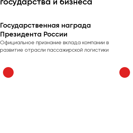
государства и бизнеса
Казань
Калининград
Государственная награда
Калуга
Президента России
Кемерово
Официальное признание вклада компании в
Керчь
развитие отрасли пассажирской логистики
Киров
Краснодар
Красноярск
Курган
Курск
Липецк
Луганск
Магнитогорск