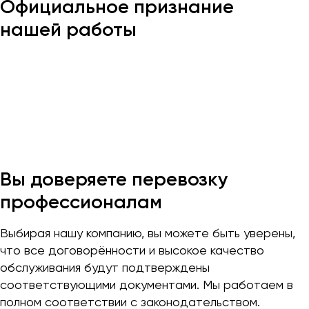
Официальное признание
Макеевка
нашей работы
Махачкала
Москва
Мурманск
Набережные Челны
Нижний Новгород
Нижний Тагил
Новокузнецк
Новороссийск
Вы доверяете перевозку
Новосибирск
профессионалам
Омск
Выбирая нашу компанию, вы можете быть уверены,
Орёл
что все договорённости и высокое качество
обслуживания будут подтверждены
Оренбург
соответствующими документами. Мы работаем в
полном соответствии с законодательством.
Пенза