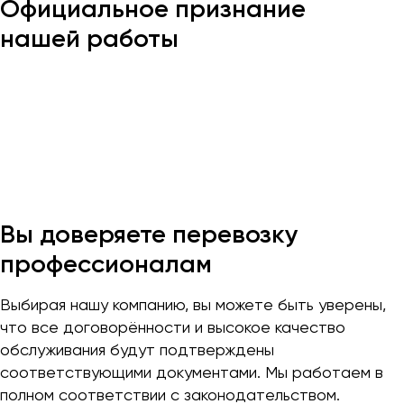
Официальное признание
Макеевка
нашей работы
Махачкала
Москва
Мурманск
Набережные Челны
Нижний Новгород
Нижний Тагил
Новокузнецк
Новороссийск
Вы доверяете перевозку
Новосибирск
профессионалам
Омск
Выбирая нашу компанию, вы можете быть уверены,
Орёл
что все договорённости и высокое качество
обслуживания будут подтверждены
Оренбург
соответствующими документами. Мы работаем в
полном соответствии с законодательством.
Пенза