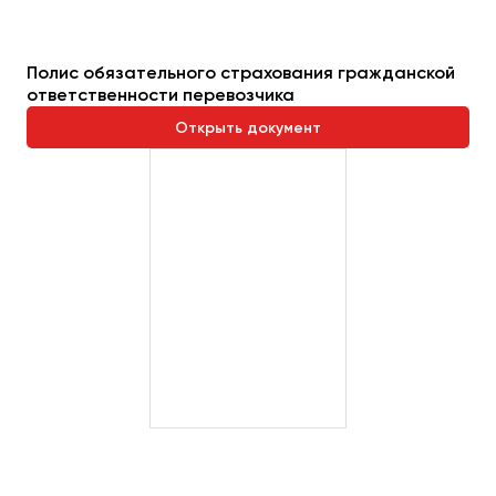
Пермь
Петрозаводск
Полис обязательного страхования гражданской
Псков
ответственности перевозчика
Открыть документ
Ростов-на-Дону
Рязань
Самара
Санкт-Петербург
Саранск
Саратов
Севастополь
Симферополь
Смоленск
Сочи
Ставрополь