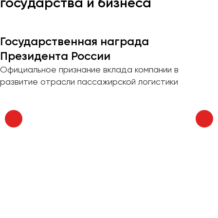
государства и бизнеса
Казань
Калининград
Государственная награда
Калуга
Президента России
Кемерово
Официальное признание вклада компании в
Керчь
развитие отрасли пассажирской логистики
Киров
Краснодар
Красноярск
Курган
Курск
Липецк
Луганск
Магнитогорск