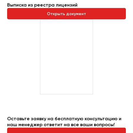
Сургут
Выписка из реестра лицензий
Открыть документ
Тверь
Тольятти
Томск
Тула
Тюмень
Улан-Удэ
Ульяновск
Уфа
Феодосия
Хабаровск
Оставьте заявку на бесплатную консультацию и
наш менеджер ответит на все ваши вопросы!
Чебоксары