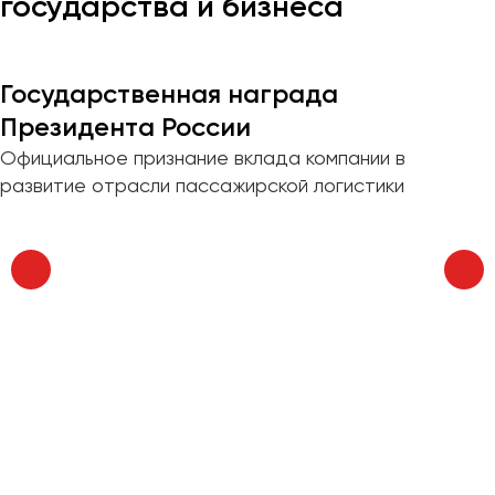
государства и бизнеса
Казань
Калининград
Государственная награда
Калуга
Президента России
Кемерово
Официальное признание вклада компании в
Керчь
развитие отрасли пассажирской логистики
Киров
Краснодар
Красноярск
Курган
Курск
Липецк
Луганск
Магнитогорск