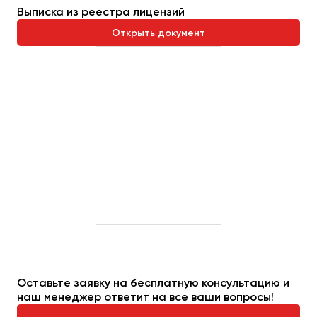
Сургут
Выписка из реестра лицензий
Открыть документ
Тверь
Тольятти
Томск
Тула
Тюмень
Улан-Удэ
Ульяновск
Уфа
Феодосия
Хабаровск
Оставьте заявку на бесплатную консультацию и
наш менеджер ответит на все ваши вопросы!
Чебоксары