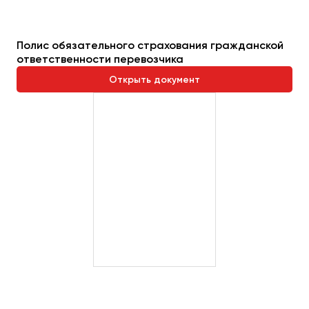
Пермь
Петрозаводск
Полис обязательного страхования гражданской
Псков
ответственности перевозчика
Открыть документ
Ростов-на-Дону
Рязань
Самара
Санкт-Петербург
Саранск
Саратов
Севастополь
Симферополь
Смоленск
Сочи
Ставрополь