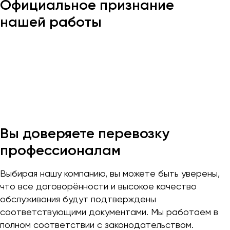
Официальное признание
Макеевка
нашей работы
Махачкала
Москва
Мурманск
Набережные Челны
Нижний Новгород
Нижний Тагил
Новокузнецк
Новороссийск
Вы доверяете перевозку
Новосибирск
профессионалам
Омск
Выбирая нашу компанию, вы можете быть уверены,
Орёл
что все договорённости и высокое качество
обслуживания будут подтверждены
Оренбург
соответствующими документами. Мы работаем в
полном соответствии с законодательством.
Пенза