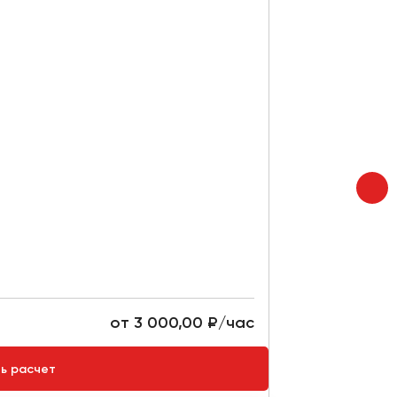
Mercedes-B
Места:
20
Мин. в
от 3 000,00 ₽/час
Стоимость:
ть расчет