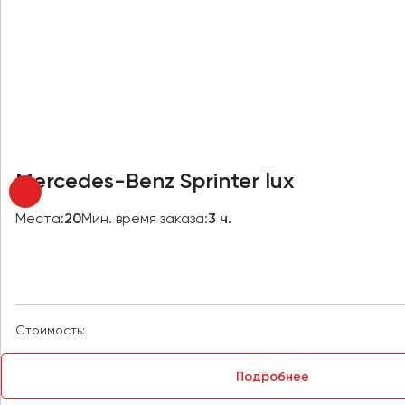
Новокузнецк
Новороссийск
Новосибирск
Омск
Орёл
Оренбург
Mercedes-Benz Sprinter lux
Пенза
Места:
20
Мин. время заказа:
3 ч.
Пермь
Петрозаводск
Псков
Стоимость:
Ростов-на-Дону
Рязань
Подробнее