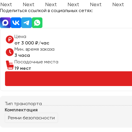
Поделиться ссылкой в социальных сетях:
Донецк
Евпатория
Цена
Екатеринбург
от 3 000 ₽/час
Мин. время заказа
3 часа
Иваново
Посадочные места
Ижевск
19 мест
Иркутск
Казань
Калининград
Калуга
Тип транспорта
Комплектация
Кемерово
Ремни безопасности
Керчь
Киров