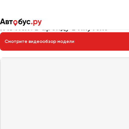
Главная
Автопарк
Заказать микроавтобус
ГАЗ Next
ГАЗ Next в аренду в Якутске
Смотрите видеообзор модели
Москва
Санкт-Пете