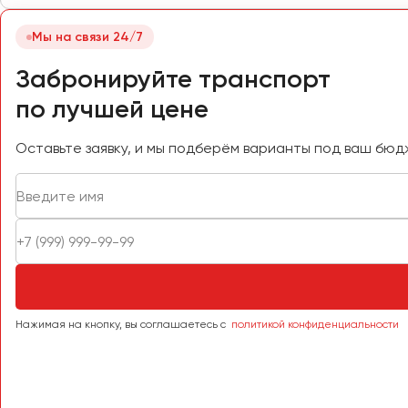
Самара
Санкт-Петербург
Мы на связи 24/7
Саранск
Забронируйте транспорт
Саратов
по лучшей цене
Севастополь
Симферополь
Оставьте заявку, и мы подберём варианты под ваш бюд
Смоленск
Сочи
Ставрополь
Сургут
Тверь
Тольятти
Томск
Нажимая на кнопку, вы соглашаетесь с
политикой конфиденциальности
Тула
Тюмень