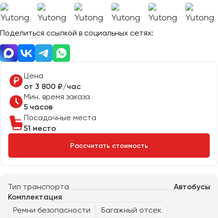
Отправить заявку
Великий Новгород
Отправить заявку
Владивосток
Нажимая на кнопку, вы соглашаетесь с
политикой
Поделиться ссылкой в социальных сетях:
Владикавказ
конфиденциальности
Нажимая на кнопку, вы соглашаетесь с
политикой
конфиденциальности
Владимир
Волгоград
Волжский
Цена
Вологда
от 3 800 ₽/час
Мин. время заказа
Воронеж
5 часов
Посадочные места
Донецк
51 место
Рассчитать стоимость
Евпатория
Екатеринбург
Тип транспорта
Автобусы
Иваново
Комплектация
Ижевск
Ремни безопасности
Багажный отсек
Иркутск