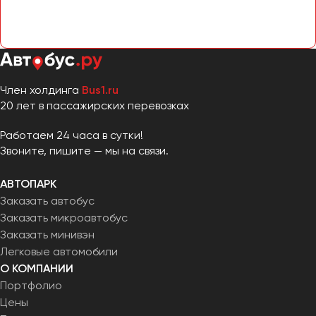
Челябинск
Череповец
Чита
Якутск
Член холдинга
Bus1.ru
20 лет в пассажирских перевозках
Ялта
Ярославль
Работаем 24 часа в сутки!
Звоните, пишите — мы на связи.
АВТОПАРК
Заказать автобус
Заказать микроавтобус
Заказать минивэн
Легковые автомобили
О КОМПАНИИ
Портфолио
Цены