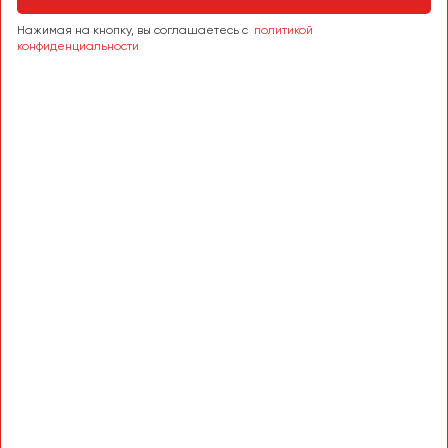
Сургут
Нажимая на кнопку, вы соглашаетесь с
политикой
конфиденциальности
Тверь
Тольятти
Томск
Тула
Тюмень
Улан-Удэ
Ульяновск
Уфа
Феодосия
Хабаровск
Чебоксары