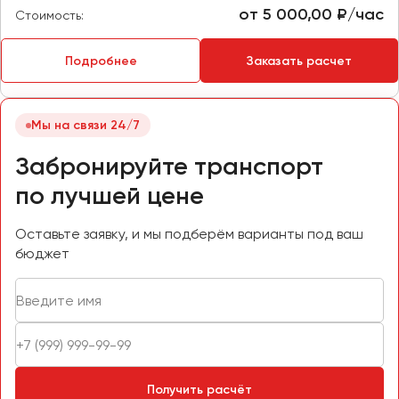
от 5 000,00 ₽/час
Стоимость:
Пермь
Петрозаводск
Подробнее
Заказать расчет
Псков
Ростов-на-Дону
Мы на связи 24/7
Рязань
Забронируйте транспорт
Самара
по лучшей цене
Санкт-Петербург
Саранск
Оставьте заявку, и мы подберём варианты под ваш
бюджет
Саратов
Севастополь
Симферополь
Смоленск
Сочи
Ставрополь
Получить расчёт