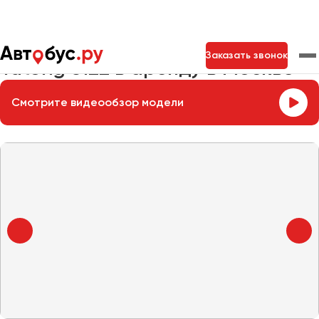
Главная
Автопарк
Заказать автобус
Yutong 6122
Заказать звонок
Yutong 6122 в аренду в Москве
Смотрите видеообзор модели
Москва
Санкт-Петербург
Новосибирск
Екатеринбург
Самара
Казань
Тольятти
Архангельск
Астрахань
Барнаул
Белгород
Брянск