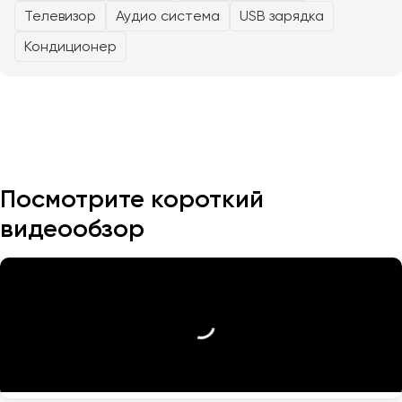
Телевизор
Аудио система
USB зарядка
Казань
Кондиционер
Калининград
Калуга
Кемерово
Керчь
Киров
Краснодар
Посмотрите короткий
Красноярск
видеообзор
Курган
Курск
Липецк
Луганск
Магнитогорск