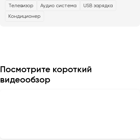
Телевизор
Аудио система
USB зарядка
Казань
Кондиционер
Калининград
Калуга
Кемерово
Керчь
Киров
Краснодар
Посмотрите короткий
Красноярск
видеообзор
Курган
Курск
Липецк
Луганск
Магнитогорск