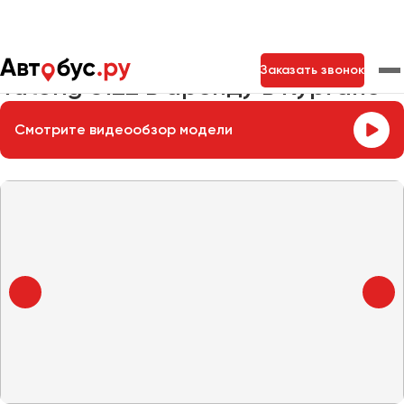
Главная
Автопарк
Заказать автобус
Yutong 6122
Заказать звонок
Yutong 6122 в аренду в Кургане
Смотрите видеообзор модели
Москва
Санкт-Петербург
Новосибирск
Екатеринбург
Самара
Казань
Тольятти
Архангельск
Астрахань
Барнаул
Белгород
Брянск