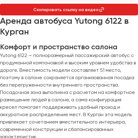
Макеевка
Скопировать ссылку на видео
Махачкала
Аренда автобуса Yutong 6122 в
Москва
Мурманск
Курган
Набережные Челны
Комфорт и пространство салона
Нижний Новгород
Yutong 6122 — полноразмерный пассажирский автобус с
Нижний Тагил
продуманной компоновкой и высоким уровнем удобства в
Новокузнецк
дороге. Вместимость модели составляет 51 место,
поэтому в салоне сохраняется организованная посадка
Новороссийск
без перегруженности внутреннего пространства.
Новосибирск
Посадочная зона выполнена с расчетом на комфортное
размещение людей в салоне, а сама конфигурация
Омск
кресел помогает поддерживать удобный проход и
Орёл
аккуратное распределение мест. В Курган эта модель
Оренбург
привлекает сочетанием вместительного интерьера,
современной конструкции и сбалансированных
Пенза
характеристик.