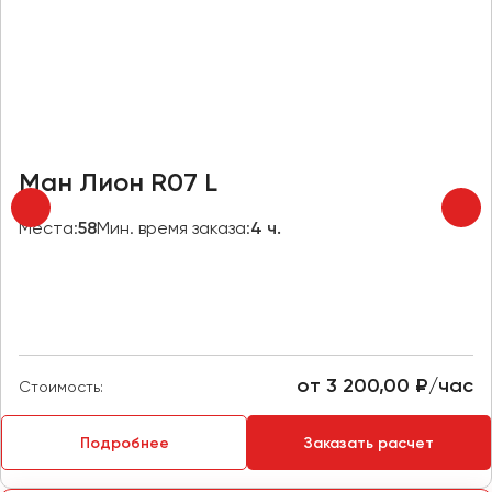
Челябинск
Череповец
Чита
Якутск
Ялта
Ман Лион R07 L
Ярославль
Места:
58
Мин. время заказа:
4 ч.
от 3 200,00 ₽/час
Стоимость:
Подробнее
Заказать расчет