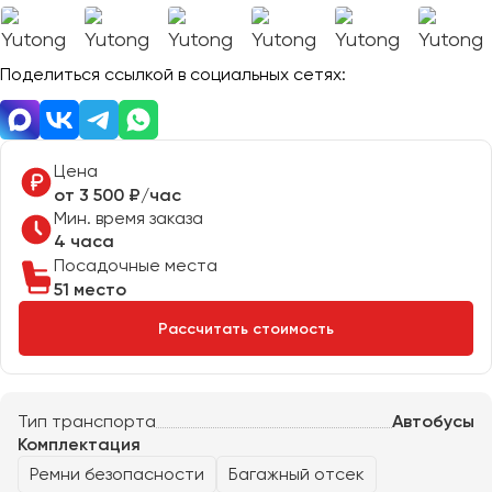
Отправить заявку
Великий Новгород
Отправить заявку
Владивосток
Нажимая на кнопку, вы соглашаетесь с
политикой
Поделиться ссылкой в социальных сетях:
Владикавказ
конфиденциальности
Нажимая на кнопку, вы соглашаетесь с
политикой
конфиденциальности
Владимир
Волгоград
Волжский
Цена
Вологда
от 3 500 ₽/час
Мин. время заказа
Воронеж
4 часа
Посадочные места
Донецк
51 место
Рассчитать стоимость
Евпатория
Екатеринбург
Тип транспорта
Автобусы
Иваново
Комплектация
Ижевск
Ремни безопасности
Багажный отсек
Иркутск