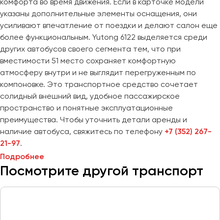
комфорта во время движения. Если в карточке модели
Сургут
указаны дополнительные элементы оснащения, они
усиливают впечатление от поездки и делают салон еще
Тверь
более функциональным. Yutong 6122 выделяется среди
Тольятти
других автобусов своего сегмента тем, что при
Томск
вместимости 51 место сохраняет комфортную
Тула
атмосферу внутри и не выглядит перегруженным по
Тюмень
компоновке. Это транспортное средство сочетает
солидный внешний вид, удобное пассажирское
пространство и понятные эксплуатационные
Улан-Удэ
преимущества. Чтобы уточнить детали аренды и
Ульяновск
наличие автобуса, свяжитесь по телефону
+7 (352) 267-
Уфа
21-97
.
Подробнее
Феодосия
Посмотрите другой транспорт
Хабаровск
Чебоксары