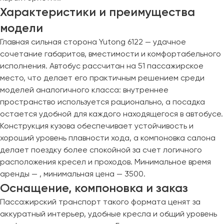
Характеристики и преимущества
Пермь
Петрозаводск
модели
Псков
Главная сильная сторона Yutong 6122 — удачное
сочетание габаритов, вместимости и комфортабельного
Ростов-на-Дону
исполнения. Автобус рассчитан на 51 пассажирское
Рязань
место, что делает его практичным решением среди
моделей аналогичного класса: внутреннее
пространство используется рационально, а посадка
Самара
остается удобной для каждого находящегося в автобусе.
Санкт-Петербург
Конструкция кузова обеспечивает устойчивость и
Саранск
хороший уровень плавности хода, а компоновка салона
Саратов
делает поездку более спокойной за счет логичного
Севастополь
расположения кресел и проходов. Минимальное время
Симферополь
аренды — , минимальная цена — 3500.
Оснащение, компоновка и заказ
Смоленск
Сочи
Пассажирский транспорт такого формата ценят за
Ставрополь
аккуратный интерьер, удобные кресла и общий уровень