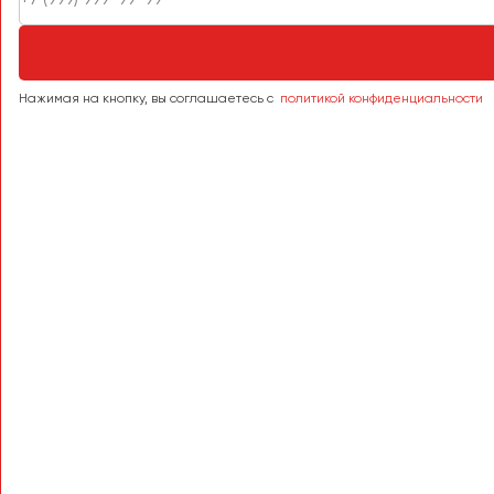
Тверь
Тольятти
Томск
Нажимая на кнопку, вы соглашаетесь с
политикой конфиденциальности
Тула
Тюмень
Улан-Удэ
Ульяновск
Уфа
Феодосия
Хабаровск
Чебоксары
Челябинск