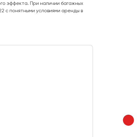
го эффекта. При наличии багажных
22 с понятными условиями аренды в
King Long
Места:
50
Мин. вр