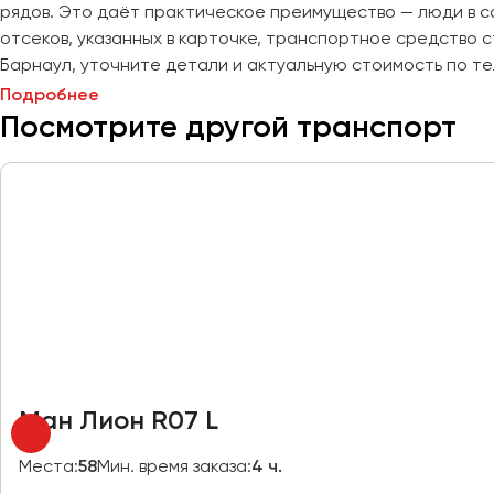
рядов. Это даёт практическое преимущество — люди в с
Махачкала
отсеков, указанных в карточке, транспортное средство с
Москва
Барнаул, уточните детали и актуальную стоимость по т
Мурманск
Подробнее
Посмотрите другой транспорт
Набережные Челны
Нижний Новгород
Нижний Тагил
Новокузнецк
Новороссийск
Новосибирск
Омск
Орёл
Оренбург
Ман Лион R07 L
Пенза
Места:
58
Мин. время заказа:
4 ч.
Пермь