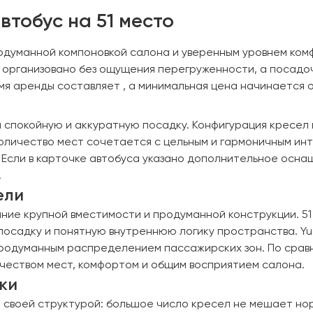
втобус на 51 место
родуманной компоновкой салона и уверенным уровнем ком
организовано без ощущения перегруженности, а посадоч
я аренды составляет , а минимальная цена начинается о
 спокойную и аккуратную посадку. Конфигурация кресел 
оличество мест сочетается с цельным и гармоничным инт
Если в карточке автобуса указано дополнительное осна
.
ели
ние крупной вместимости и продуманной конструкции. 51
посадку и понятную внутреннюю логику пространства. Yu
продуманным распределением пассажирских зон. По срав
ичеством мест, комфортом и общим восприятием салона.
ки
 своей структурой: большое число кресел не мешает но