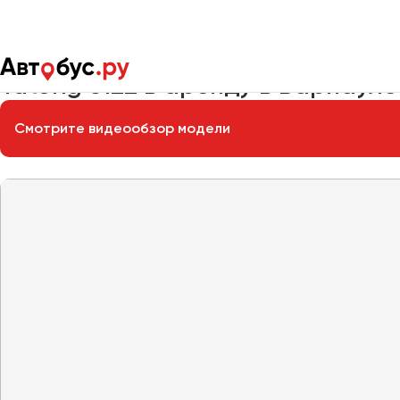
Главная
Автопарк
Заказать автобус
Yutong 6122
Yutong 6122 в аренду в Барнауле
Смотрите видеообзор модели