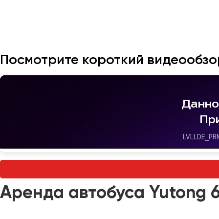
Владивосток
Владикавказ
Владимир
Волгоград
Посмотрите короткий видеообзо
Волжский
Вологда
Воронеж
Донецк
Евпатория
Екатеринбург
Иваново
Аренда автобуса Yutong 6
Ижевск
Иркутск