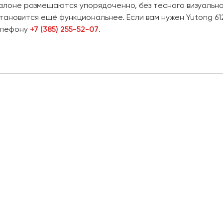
алоне размещаются упорядоченно, без тесного визуально
тановится ещё функциональнее. Если вам нужен Yutong 61
елефону
+7 (385) 255-52-07
.