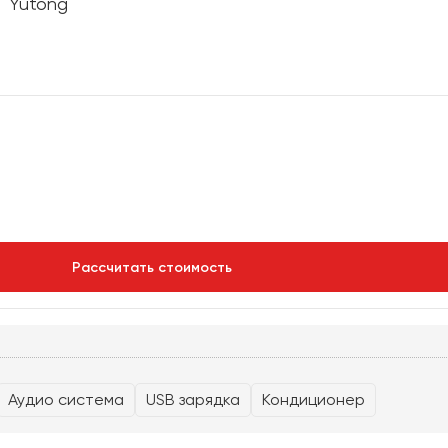
рбург
Новосибирск
Екатеринбург
Самара
Каза
Рассчитать стоимость
Аудио система
USB зарядка
Кондиционер
Отправить заявку
Отправить заявку