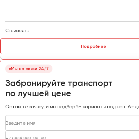
Петрозаводск
Псков
Стоимость:
Ростов-на-Дону
Рязань
Подробнее
Самара
Санкт-Петербург
Мы на связи 24/7
Саранск
Забронируйте транспорт
Саратов
по лучшей цене
Севастополь
Симферополь
Оставьте заявку, и мы подберём варианты под ваш бюд
Смоленск
Сочи
Ставрополь
Сургут