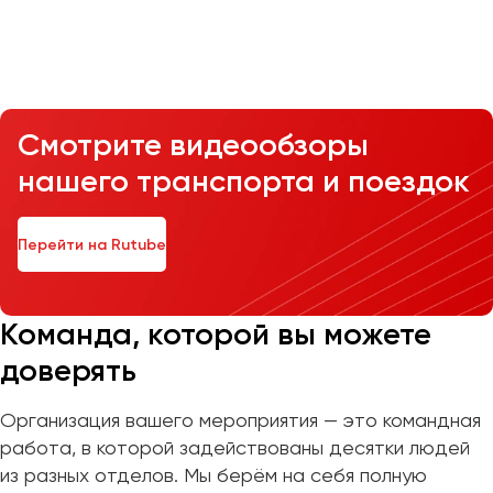
Казань
Калининград
Калуга
Смотрите видеообзоры
Кемерово
нашего транспорта и поездок
Керчь
Киров
Краснодар
Перейти на Rutube
Красноярск
Курган
Курск
Команда, которой вы можете
доверять
Липецк
Луганск
Организация вашего мероприятия — это командная
работа, в которой задействованы десятки людей
Магнитогорск
из разных отделов. Мы берём на себя полную