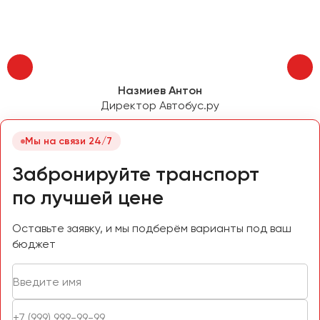
Пермь
Петрозаводск
Псков
Назмиев Антон
Ростов-на-Дону
Директор Автобус.ру
Рязань
Мы на связи 24/7
Самара
Санкт-Петербург
Забронируйте транспорт
Саранск
по лучшей цене
Саратов
Севастополь
Оставьте заявку, и мы подберём варианты под ваш
бюджет
Симферополь
Смоленск
Сочи
Ставрополь