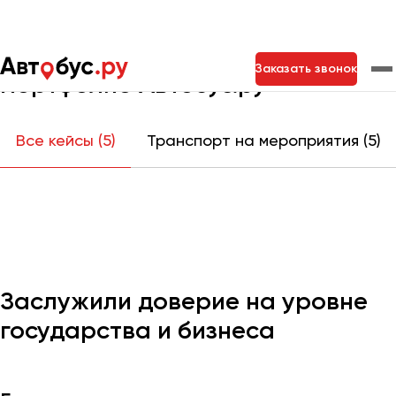
Главная
Портфолио
Заказать звонок
Портфолио Автобус.ру
Москва
Санкт-Петербург
Новосибирск
Все кейсы (5)
Транспорт на мероприятия (5)
Екатеринбург
Самара
Казань
Тольятти
Архангельск
Астрахань
Заслужили доверие на уровне
Барнаул
государства и бизнеса
Белгород
Брянск