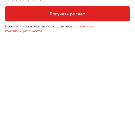
Сургут
Получить расчёт
Тверь
Тольятти
Нажимая на кнопку, вы соглашаетесь с
политикой
конфиденциальности
Томск
Тула
Тюмень
Улан-Удэ
Ульяновск
Уфа
Феодосия
Хабаровск
Чебоксары