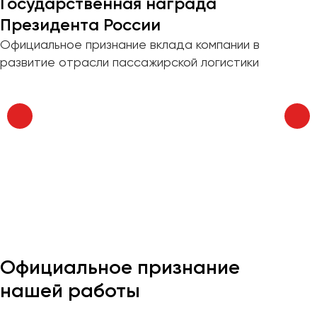
Государственная награда
Отправить заявку
Великий Новгород
Президента России
Владивосток
Нажимая на кнопку, вы соглашаетесь с
политикой
Официальное признание вклада компании в
Владикавказ
конфиденциальности
развитие отрасли пассажирской логистики
Владимир
Волгоград
Волжский
Вологда
Воронеж
Донецк
Евпатория
Екатеринбург
Официальное признание
Иваново
нашей работы
Ижевск
Иркутск