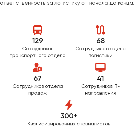
ответственность за логистику от начала до конца.
Макеевка
Махачкала
Москва
Мурманск
129
68
Набережные Челны
Сотрудников
Сотрудников отдела
Нижний Новгород
транспортного отдела
логистики
Нижний Тагил
Новокузнецк
67
41
Новороссийск
Новосибирск
Сотрудников отдела
Сотрудников IT-
продаж
направления
Омск
Орёл
300+
Оренбург
Квалифицированных специалистов
Пенза