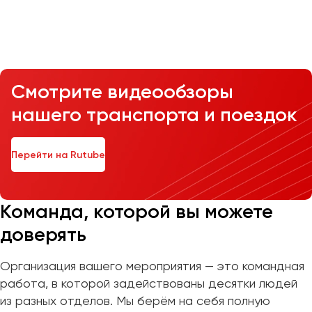
Казань
Калининград
Калуга
Смотрите видеообзоры
Кемерово
нашего транспорта и поездок
Керчь
Киров
Краснодар
Перейти на Rutube
Красноярск
Курган
Курск
Команда, которой вы можете
доверять
Липецк
Луганск
Организация вашего мероприятия — это командная
работа, в которой задействованы десятки людей
Магнитогорск
из разных отделов. Мы берём на себя полную