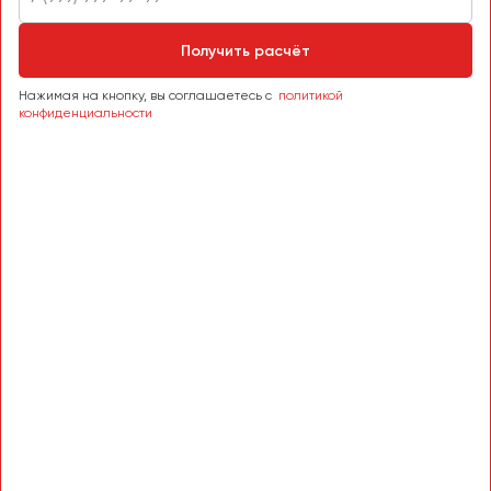
Сургут
Получить расчёт
Тверь
Тольятти
Нажимая на кнопку, вы соглашаетесь с
политикой
конфиденциальности
Томск
Тула
Тюмень
Улан-Удэ
Ульяновск
Уфа
Феодосия
Хабаровск
Чебоксары