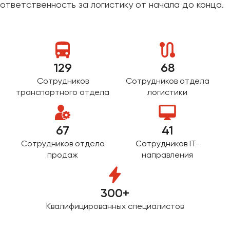
ответственность за логистику от начала до конца.
Макеевка
Махачкала
Москва
Мурманск
129
68
Набережные Челны
Сотрудников
Сотрудников отдела
Нижний Новгород
транспортного отдела
логистики
Нижний Тагил
Новокузнецк
67
41
Новороссийск
Новосибирск
Сотрудников отдела
Сотрудников IT-
продаж
направления
Омск
Орёл
300+
Оренбург
Квалифицированных специалистов
Пенза