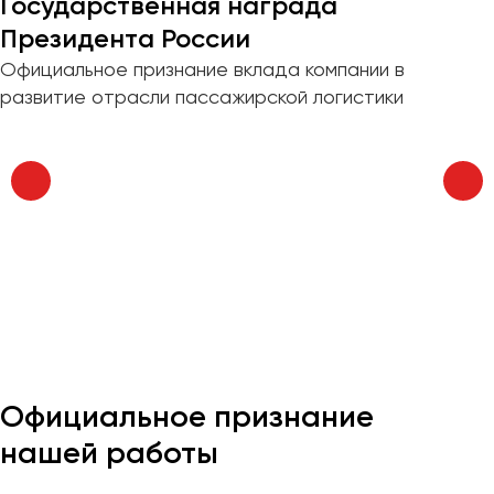
Государственная награда
Отправить заявку
Великий Новгород
Президента России
Владивосток
Нажимая на кнопку, вы соглашаетесь с
политикой
Официальное признание вклада компании в
Владикавказ
конфиденциальности
развитие отрасли пассажирской логистики
Владимир
Волгоград
Волжский
Вологда
Воронеж
Донецк
Евпатория
Екатеринбург
Официальное признание
Иваново
нашей работы
Ижевск
Иркутск