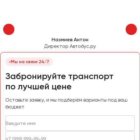
Пермь
Петрозаводск
Псков
Назмиев Антон
Ростов-на-Дону
Директор Автобус.ру
Рязань
Мы на связи 24/7
Самара
Санкт-Петербург
Забронируйте транспорт
Саранск
по лучшей цене
Саратов
Севастополь
Оставьте заявку, и мы подберём варианты под ваш
бюджет
Симферополь
Смоленск
Сочи
Ставрополь