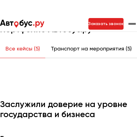
Главная
Портфолио
Заказать звонок
Портфолио Автобус.ру
Москва
Санкт-Петербург
Новосибирск
Все кейсы (5)
Транспорт на мероприятия (5)
Екатеринбург
Самара
Казань
Тольятти
Архангельск
Астрахань
Заслужили доверие на уровне
Барнаул
государства и бизнеса
Белгород
Брянск