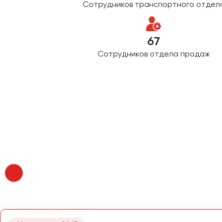
Сотрудников транспортного отдел
Москва
Мурманск
67
Набережные Челны
Сотрудников отдела продаж
Нижний Новгород
Нижний Тагил
Новокузнецк
Новороссийск
Новосибирск
Омск
Орёл
Оренбург
Пенза
Пермь