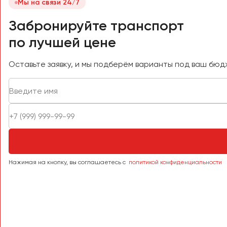
Мы на связи 24/7
Петрозаводск
Псков
Забронируйте транспорт
по лучшей цене
Ростов-на-Дону
Рязань
Оставьте заявку, и мы подберём варианты под ваш бюд
Самара
Санкт-Петербург
Саранск
Саратов
Севастополь
Симферополь
Нажимая на кнопку, вы соглашаетесь с
политикой конфиденциальности
Смоленск
Сочи
Ставрополь
Сургут