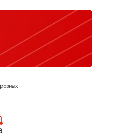
 разных
8