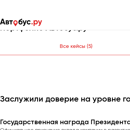
Главная
Портфолио
Портфолио Автобус.ру
Москва
Санкт-Пете
Все кейсы (5)
Архангельск
Астрахань
Барнаул
Заслужили доверие на уровне г
Белгород
Брянск
Государственная награда Президента
Великий Новгород
Официальное признание вклада компании в развити