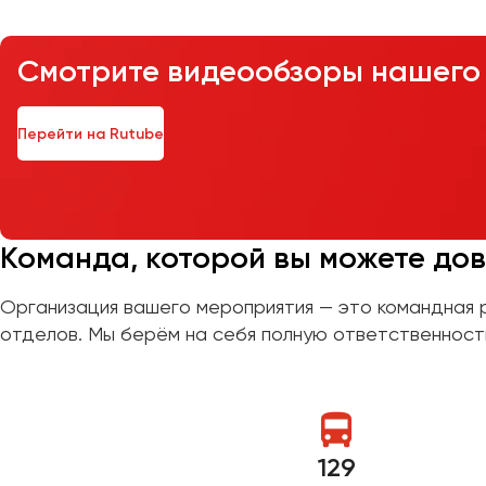
Казань
Калининград
Смотрите видеообзоры нашего 
Калуга
Кемерово
Керчь
Перейти на Rutube
Киров
Краснодар
Красноярск
Курган
Команда, которой вы можете до
Курск
Организация вашего мероприятия — это командная 
отделов. Мы берём на себя полную ответственность
Липецк
Луганск
Магнитогорск
Макеевка
129
Махачкала