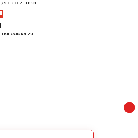
дела логистики
1
T-направления