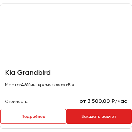
Пермь
Петрозаводск
Псков
Ростов-на-Дону
Рязань
Самара
Санкт-Петербург
Kia Grandbird
Саранск
Места:
46
Мин. время заказа:
5 ч.
Саратов
Севастополь
от 3 500,00 ₽/час
Симферополь
Стоимость:
Смоленск
Подробнее
Заказать расчет
Сочи
Ставрополь