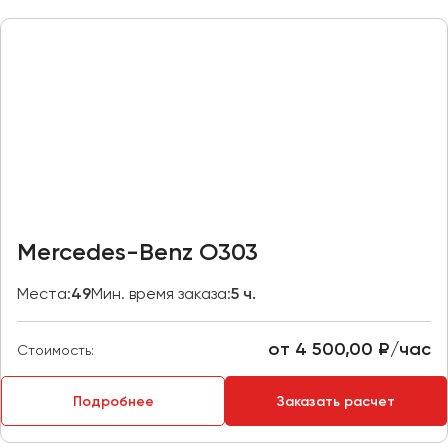
Казань
Калининград
Калуга
Кемерово
Керчь
Киров
Краснодар
Красноярск
Mercedes-Benz O303
Курган
Места:
49
Мин. время заказа:
5 ч.
Курск
от 4 500,00 ₽/час
Липецк
Стоимость:
Луганск
Подробнее
Заказать расчет
Магнитогорск