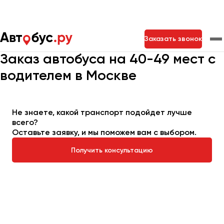
Главная
Автопарк
Заказать автобус
Заказать звонок
Автобус на 40-49 мест
Заказ автобуса на 40-49 мест с
водителем в Москве
Москва
Санкт-Петербург
Новосибирск
Екатеринбург
Самара
Казань
Тольятти
Не знаете, какой транспорт подойдет лучше
всего?
Оставьте заявку, и мы поможем вам с выбором.
Архангельск
Астрахань
Получить консультацию
Барнаул
Белгород
Брянск