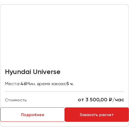
Макеевка
Махачкала
Москва
Мурманск
Набережные Челны
Нижний Новгород
Нижний Тагил
Новокузнецк
Hyundai Universe
Новороссийск
Новосибирск
Места:
46
Мин. время заказа:
5 ч.
Омск
от 3 500,00 ₽/час
Стоимость:
Орёл
Оренбург
Подробнее
Заказать расчет
Пенза