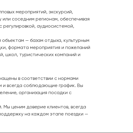
пповых мероприятий, экскурсий,
у или соседним регионам, обеспечивая
с регулировкой, аудиосистемой,
 объектам — базам отдыха, культурным
дки, формата мероприятия и пожеланий
й, школ, туристических компаний и
снащены в соответствии с нормами
м и всегда соблюдающие график. Вы
еление, организация посадки с
. Мы ценим доверие клиентов, всегда
 поддержку на каждом этапе поездки —