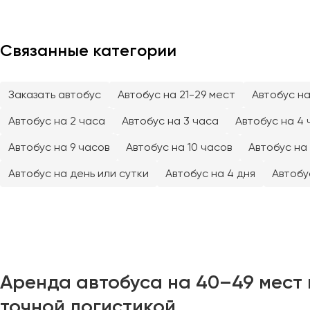
Тверь
Тольятти
Связанные категории
Томск
Тула
Тюмень
Заказать автобус
Автобус на 21-29 мест
Автобус на
Автобус на 2 часа
Автобус на 3 часа
Автобус на 4 
Улан-Удэ
Ульяновск
Автобус на 9 часов
Автобус на 10 часов
Автобус на 
Уфа
Автобус на день или сутки
Автобус на 4 дня
Автобу
Феодосия
Хабаровск
Чебоксары
Аренда автобуса на 40–49 мест 
Челябинск
точной логистикой