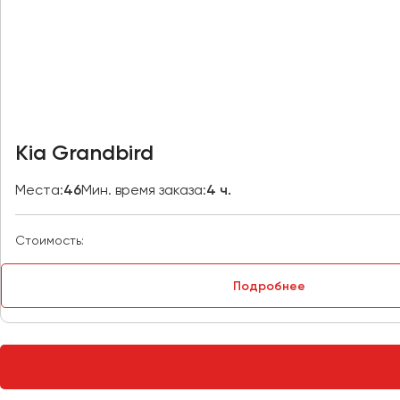
Петрозаводск
Псков
Ростов-на-Дону
Рязань
Kia Grandbird
Самара
Санкт-Петербург
Места:
46
Мин. время заказа:
4 ч.
Саранск
Саратов
Стоимость:
Севастополь
Симферополь
Подробнее
Смоленск
Сочи
Ставрополь
Сургут