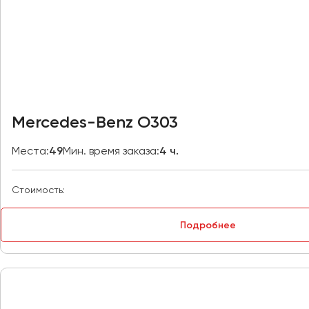
Казань
Калининград
Калуга
Кемерово
Керчь
Киров
Mercedes-Benz O303
Краснодар
Красноярск
Места:
49
Мин. время заказа:
4 ч.
Курган
Курск
Стоимость:
Липецк
Подробнее
Луганск
Магнитогорск
Макеевка
Махачкала