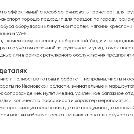
это эффективный способ организовать транспорт для гру
ранспорт хорошо подходит для поездок по городу, район
обуса оборудован климат-контролем, мягкими креслами 
диа и Wi-Fi.
, Ткачёвскому арсеналу, набережной Уводи и загородным
уты с учётом сезонной загруженности улиц, точек поса
одные или в рамках регулярного обслуживания предприяти
 деталях
ние и полностью готовы к работе — исправны, чисты и о
аботы по Ивановской области, внимательные к маршрута
: сопровождение, мультимедиа, усиленное багажное отд
ездки, количество пассажиров и характер мероприятия.
а организации перевозки, где всё продумано до мелочей
рая нас, вы избавляетесь от лишних хлопот и получаете