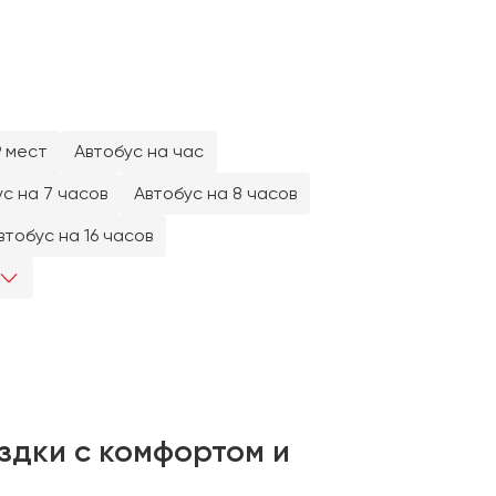
9 мест
Автобус на час
с на 7 часов
Автобус на 8 часов
втобус на 16 часов
здки с комфортом и