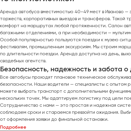
Череповец
Чита
Аренда автобуса вместимостью 40–49 мест в Иваново — 
торжеств, корпоративных выездов и трансферов. Такой т
Якутск
комфорт на маршрутах любой протяженности. Салон авт
багажными отделениями, а при необходимости — мультиме
Ялта
Особой популярностью пользуются поездки к музею ситца
Ярославль
фестивалям, промышленным экскурсиям. Мы строим маршр
по длительности поездки. Аренда доступна на день, вых
свадебных агентств.
Безопасность, надежность и забота о
Все автобусы проходят плановое техническое обслужива
безопасности. Наши водители — специалисты с опытом р
можете выбрать транспорт с дополнительными функциями
нескольких точек. Мы адаптируем логистику под цели по
Сотрудничество с нами — это простая и надежная систем
соблюдаем сроки и стараемся превзойти ожидания. Выби
от оформления заявки до финальной остановки.
Подробнее