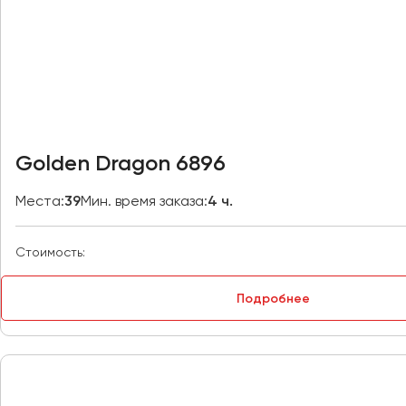
Владивосток
Владикавказ
Владимир
Волгоград
Волжский
Вологда
Воронеж
Golden Dragon 6896
Донецк
Места:
39
Мин. время заказа:
4 ч.
Евпатория
Стоимость:
Екатеринбург
Подробнее
Иваново
Ижевск
Иркутск