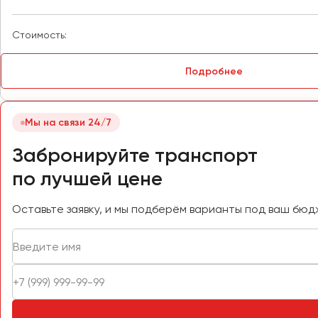
Псков
Стоимость:
Ростов-на-Дону
Рязань
Подробнее
Самара
Санкт-Петербург
Мы на связи 24/7
Саранск
Забронируйте транспорт
Саратов
по лучшей цене
Севастополь
Симферополь
Оставьте заявку, и мы подберём варианты под ваш бюд
Смоленск
Сочи
Ставрополь
Сургут
Тверь