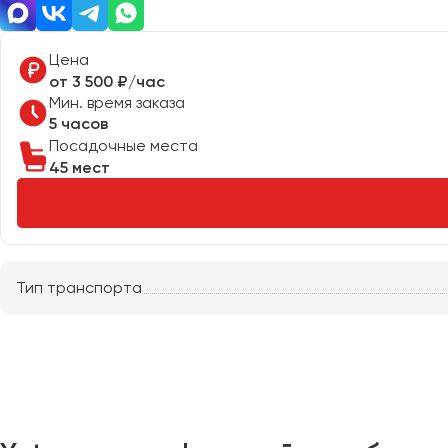
Владимир
Волгоград
Цена
Волжский
от 3 500 ₽/час
Мин. время заказа
Вологда
5 часов
Воронеж
Посадочные места
45 мест
Донецк
Евпатория
Екатеринбург
Тип транспорта
Иваново
Ижевск
Иркутск
Казань