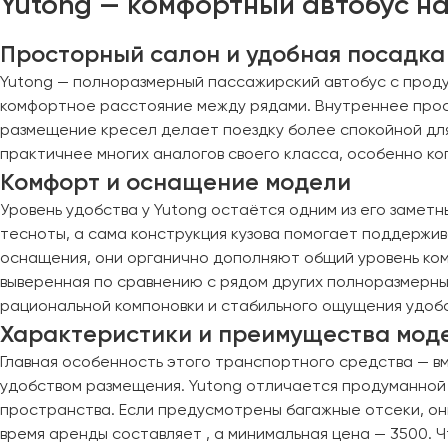
Yutong — комфортный автобус на
Калининград
Калуга
Просторный салон и удобная посадка
Кемерово
Yutong — полноразмерный пассажирский автобус с проду
Керчь
комфортное расстояние между рядами. Внутреннее прос
Киров
размещение кресел делает поездку более спокойной для
Краснодар
практичнее многих аналогов своего класса, особенно ко
Красноярск
Комфорт и оснащение модели
Курган
Уровень удобства у Yutong остаётся одним из его заме
Курск
тесноты, а сама конструкция кузова помогает поддержив
оснащения, они органично дополняют общий уровень ком
Липецк
выверенная по сравнению с рядом других полноразмерны
Луганск
рациональной компоновки и стабильного ощущения удобс
Характеристики и преимущества мод
Магнитогорск
Главная особенность этого транспортного средства — в
удобством размещения. Yutong отличается продуманной 
Макеевка
пространства. Если предусмотрены багажные отсеки, о
Махачкала
время аренды составляет , а минимальная цена — 3500. 
Москва