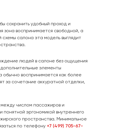
бы сохранить удобный проход и
я зона воспринимается свободной, а
й схемы салона эта модель выглядит
остранства.
хождение людей в салоне без ощущения
ы дополнительные элементы
а обычно воспринимается как более
ят за сочетание аккуратной отделки,
с между числом пассажиров и
и понятной эргономикой внутреннего
ажирского пространства. Минимальное
вязаться по телефону
+7 (499) 705-67-