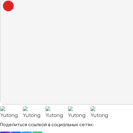
Москва
Санкт-Пете
Архангельск
Астрахань
Барнаул
Белгород
Брянск
Великий Новгород
Владивосток
Поделиться ссылкой в социальных сетях:
Владикавказ