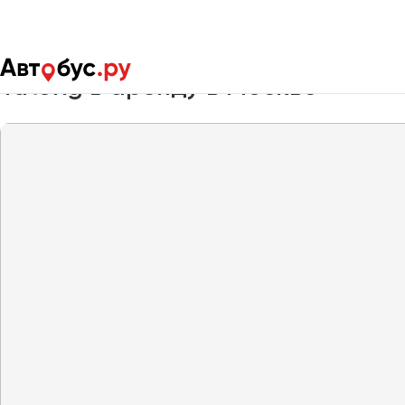
Главная
Автопарк
Заказать автобус
Yutong
Yutong в аренду в Москве