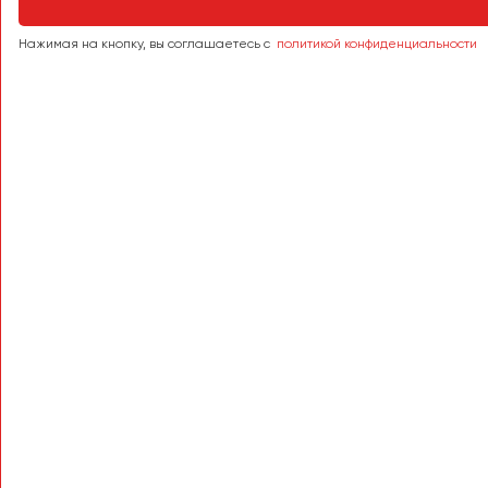
Тольятти
Томск
Нажимая на кнопку, вы соглашаетесь с
политикой конфиденциальности
Тула
Тюмень
Улан-Удэ
Ульяновск
Уфа
Феодосия
Хабаровск
Чебоксары
Челябинск
Череповец
Чита