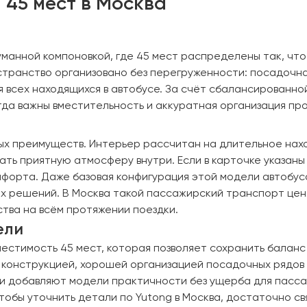
 45 мест в Москва
манной компоновкой, где 45 мест распределены так, что
транство организовано без перегруженности: посадочна
 всех находящихся в автобусе. За счёт сбалансированно
гда важны вместительность и аккуратная организация пр
тных преимуществ. Интерьер рассчитан на длительное на
ать приятную атмосферу внутри. Если в карточке указан
форта. Даже базовая конфигурация этой модели автобус
х решений. В Москва такой пассажирский транспорт цен
тва на всём протяжении поездки.
ели
местимость 45 мест, которая позволяет сохранить балан
конструкцией, хорошей организацией посадочных рядов 
ни добавляют модели практичности без ущерба для пасс
Чтобы уточнить детали по Yutong в Москва, достаточно с