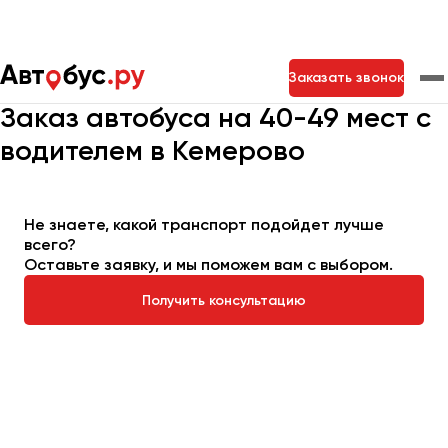
Главная
Автопарк
Заказать автобус
Заказать звонок
Автобус на 40-49 мест
Заказ автобуса на 40-49 мест с
водителем в Кемерово
Москва
Санкт-Петербург
Новосибирск
Екатеринбург
Самара
Казань
Тольятти
Не знаете, какой транспорт подойдет лучше
всего?
Оставьте заявку, и мы поможем вам с выбором.
Архангельск
Астрахань
Получить консультацию
Барнаул
Белгород
Брянск