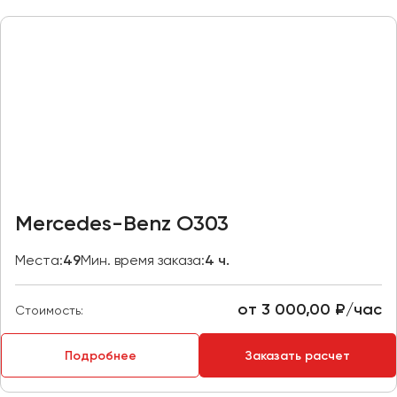
Казань
Калининград
Калуга
Кемерово
Керчь
Киров
Краснодар
Красноярск
Mercedes-Benz O303
Курган
Места:
49
Мин. время заказа:
4 ч.
Курск
от 3 000,00 ₽/час
Липецк
Стоимость:
Луганск
Подробнее
Заказать расчет
Магнитогорск