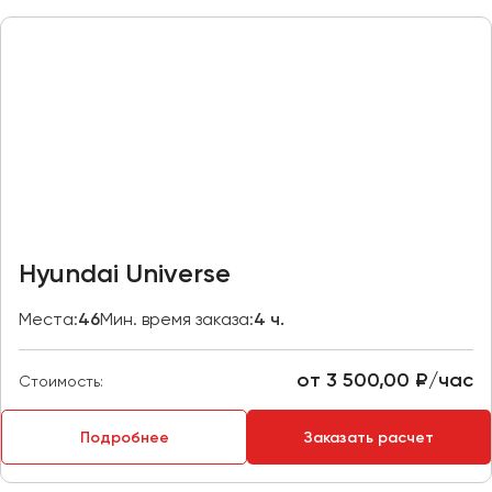
Макеевка
Махачкала
Москва
Мурманск
Набережные Челны
Нижний Новгород
Нижний Тагил
Новокузнецк
Hyundai Universe
Новороссийск
Новосибирск
Места:
46
Мин. время заказа:
4 ч.
Омск
от 3 500,00 ₽/час
Стоимость:
Орёл
Оренбург
Подробнее
Заказать расчет
Пенза