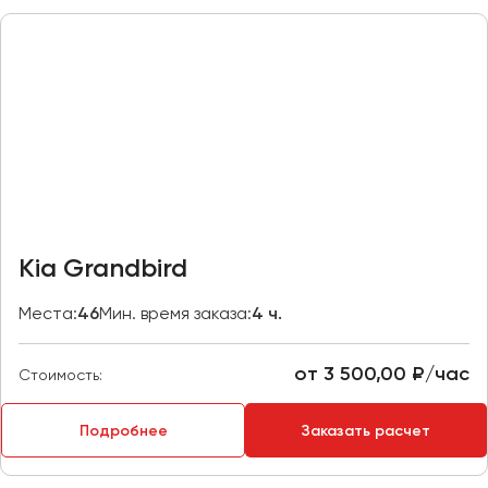
Пермь
Петрозаводск
Псков
Ростов-на-Дону
Рязань
Самара
Санкт-Петербург
Kia Grandbird
Саранск
Места:
46
Мин. время заказа:
4 ч.
Саратов
Севастополь
от 3 500,00 ₽/час
Симферополь
Стоимость:
Смоленск
Подробнее
Заказать расчет
Сочи
Ставрополь