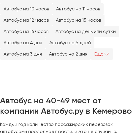
Челябинск
Автобус на 10 часов
Автобус на 11 часов
Череповец
Автобус на 12 часов
Автобус на 15 часов
Чита
Автобус на 16 часов
Автобус на день или сутки
Якутск
Автобус на 4 дня
Автобус на 5 дней
Ялта
Ярославль
Автобус на 3 дня
Автобус на 2 дня
Еще
Автобус на 40-49 мест от
компании Автобус.ру в Кемерово
Каждый год количество пассажирских перевозок
автобусами продолжает расти, и это не случайно.