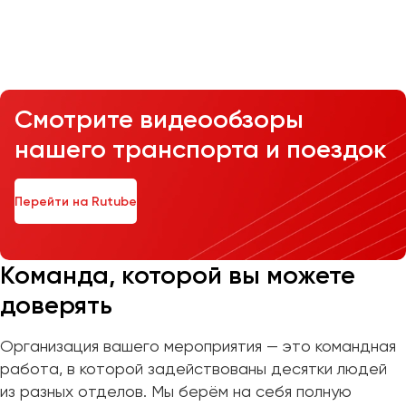
Казань
Калининград
Калуга
Смотрите видеообзоры
Кемерово
нашего транспорта и поездок
Керчь
Киров
Краснодар
Перейти на Rutube
Красноярск
Курган
Курск
Команда, которой вы можете
доверять
Липецк
Луганск
Организация вашего мероприятия — это командная
работа, в которой задействованы десятки людей
Магнитогорск
из разных отделов. Мы берём на себя полную