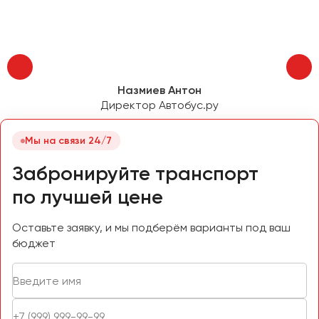
Пермь
Петрозаводск
Псков
Назмиев Антон
Ростов-на-Дону
Директор Автобус.ру
Рязань
Мы на связи 24/7
Самара
Санкт-Петербург
Забронируйте транспорт
Саранск
по лучшей цене
Саратов
Севастополь
Оставьте заявку, и мы подберём варианты под ваш
бюджет
Симферополь
Смоленск
Сочи
Ставрополь