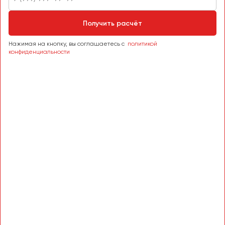
Сургут
Получить расчёт
Тверь
Тольятти
Нажимая на кнопку, вы соглашаетесь с
политикой
конфиденциальности
Томск
Тула
Тюмень
Улан-Удэ
Ульяновск
Уфа
Феодосия
Хабаровск
Чебоксары