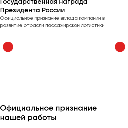
Государственная награда
Отправить заявку
Великий Новгород
Президента России
Владивосток
Нажимая на кнопку, вы соглашаетесь с
политикой
Официальное признание вклада компании в
Владикавказ
конфиденциальности
развитие отрасли пассажирской логистики
Владимир
Волгоград
Волжский
Вологда
Воронеж
Донецк
Евпатория
Екатеринбург
Официальное признание
Иваново
нашей работы
Ижевск
Иркутск