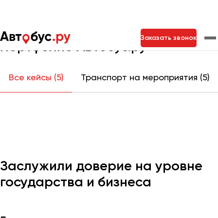
Главная
Портфолио
Заказать звонок
Портфолио Автобус.ру
Москва
Санкт-Петербург
Новосибирск
Все кейсы (5)
Транспорт на мероприятия (5)
Екатеринбург
Самара
Казань
Тольятти
Архангельск
Астрахань
Заслужили доверие на уровне
Барнаул
государства и бизнеса
Белгород
Брянск