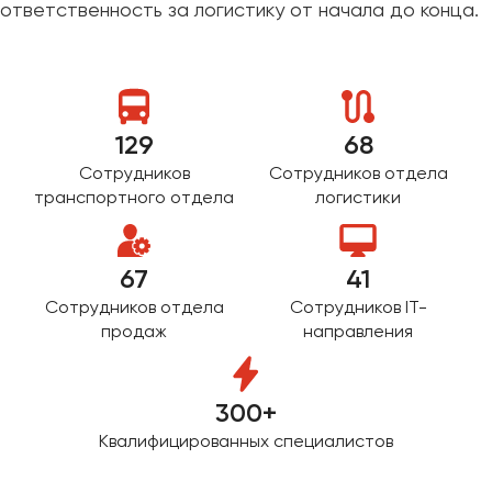
ответственность за логистику от начала до конца.
Макеевка
Махачкала
Москва
Мурманск
129
68
Набережные Челны
Сотрудников
Сотрудников отдела
Нижний Новгород
транспортного отдела
логистики
Нижний Тагил
Новокузнецк
67
41
Новороссийск
Новосибирск
Сотрудников отдела
Сотрудников IT-
продаж
направления
Омск
Орёл
300+
Оренбург
Квалифицированных специалистов
Пенза