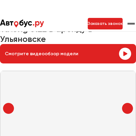
Главная
Автопарк
Заказать автобус
Yutong 6122
Заказать звонок
Yutong 6122 в аренду в
Ульяновске
Москва
Санкт-Петербург
Новосибирск
Смотрите видеообзор модели
Екатеринбург
Самара
Казань
Тольятти
Архангельск
Астрахань
Барнаул
Белгород
Брянск