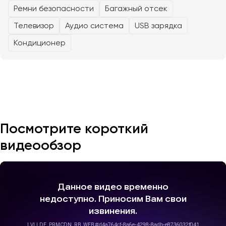
Ремни безопасности
Багажный отсек
Телевизор
Аудио система
USB зарядка
Казань
Калининград
Кондиционер
Калуга
Кемерово
Керчь
Киров
Краснодар
Красноярск
Посмотрите короткий
Курган
видеообзор
Курск
Липецк
Луганск
Магнитогорск