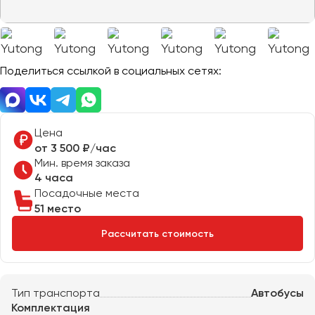
Отправить заявку
Великий Новгород
Отправить заявку
Владивосток
Нажимая на кнопку, вы соглашаетесь с
политикой
Владикавказ
конфиденциальности
Нажимая на кнопку, вы соглашаетесь с
политикой
конфиденциальности
Владимир
Поделиться ссылкой в социальных сетях:
Волгоград
Волжский
Вологда
Цена
Воронеж
от 3 500 ₽/час
Мин. время заказа
4 часа
Донецк
Посадочные места
51 место
Евпатория
Рассчитать стоимость
Екатеринбург
Иваново
Тип транспорта
Автобусы
Ижевск
Комплектация
Иркутск