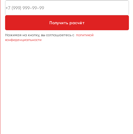
Сургут
Тверь
Получить расчёт
Тольятти
Томск
Нажимая на кнопку, вы соглашаетесь с
политикой
конфиденциальности
Тула
Тюмень
Улан-Удэ
Ульяновск
Уфа
Феодосия
Хабаровск
Чебоксары