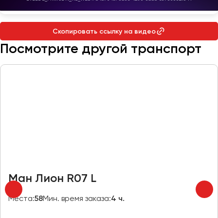
Макеевка
Махачкала
Москва
Скопировать ссылку на видео
Мурманск
Посмотрите другой транспорт
Набережные Челны
Нижний Новгород
Нижний Тагил
Новокузнецк
Новороссийск
Новосибирск
Омск
Орёл
Ман Лион R07 L
Оренбург
Места:
58
Мин. время заказа:
4 ч.
Пенза