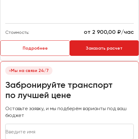
Пермь
Петрозаводск
Псков
от 2 900,00 ₽/час
Стоимость:
Ростов-на-Дону
Рязань
Подробнее
Заказать расчет
Самара
Мы на связи 24/7
Санкт-Петербург
Саранск
Забронируйте транспорт
Саратов
по лучшей цене
Севастополь
Симферополь
Оставьте заявку, и мы подберём варианты под ваш
Смоленск
бюджет
Сочи
Ставрополь