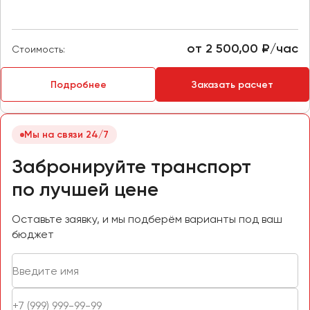
Пермь
Петрозаводск
от 2 500,00 ₽/час
Стоимость:
Псков
Подробнее
Заказать расчет
Ростов-на-Дону
Рязань
Мы на связи 24/7
Самара
Забронируйте транспорт
Санкт-Петербург
Саранск
по лучшей цене
Саратов
Севастополь
Оставьте заявку, и мы подберём варианты под ваш
бюджет
Симферополь
Смоленск
Сочи
Ставрополь