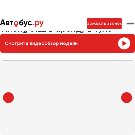
Главная
Автопарк
Заказать автобус
Yutong 6122
Заказать звонок
Yutong 6122 в аренду в Туле
Смотрите видеообзор модели
Москва
Санкт-Петербург
Новосибирск
Екатеринбург
Самара
Казань
Тольятти
Архангельск
Астрахань
Барнаул
Белгород
Брянск