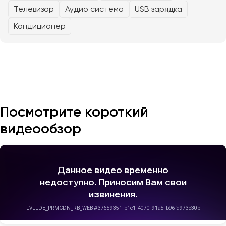
Телевизор
Аудио система
USB зарядка
Казань
Кондиционер
Калининград
Калуга
Кемерово
Керчь
Киров
Краснодар
Посмотрите короткий
Красноярск
видеообзор
Курган
Курск
Липецк
Луганск
Магнитогорск