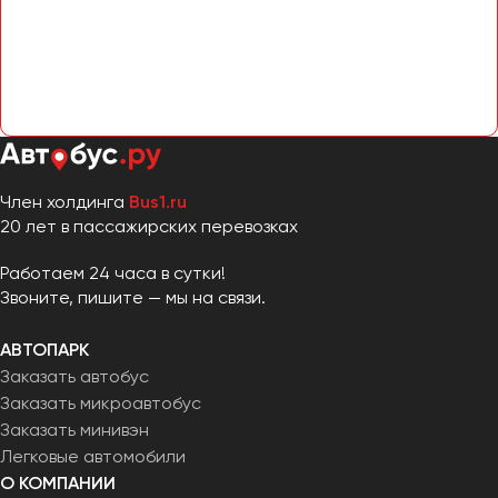
Челябинск
Череповец
Чита
Якутск
Ялта
Ярославль
Член холдинга
Bus1.ru
20 лет в пассажирских перевозках
Работаем 24 часа в сутки!
Звоните, пишите — мы на связи.
АВТОПАРК
Заказать автобус
Заказать микроавтобус
Заказать минивэн
Легковые автомобили
О КОМПАНИИ