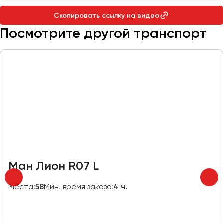
Макеевка
Скопировать ссылку на видео
Махачкала
Посмотрите другой транспорт
Москва
Мурманск
Набережные Челны
Нижний Новгород
Нижний Тагил
Новокузнецк
Новороссийск
Новосибирск
Ман Лион R07 L
Омск
Орёл
Места:
58
Мин. время заказа:
4 ч.
Оренбург
Пенза