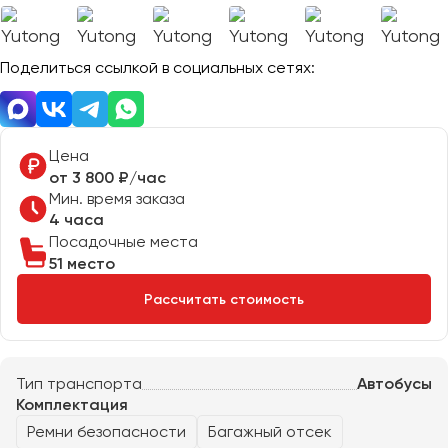
Отправить заявку
Великий Новгород
Отправить заявку
Владивосток
Нажимая на кнопку, вы соглашаетесь с
политикой
Поделиться ссылкой в социальных сетях:
Владикавказ
конфиденциальности
Нажимая на кнопку, вы соглашаетесь с
политикой
конфиденциальности
Владимир
Волгоград
Волжский
Цена
Вологда
от 3 800 ₽/час
Мин. время заказа
Воронеж
4 часа
Посадочные места
Донецк
51 место
Рассчитать стоимость
Евпатория
Екатеринбург
Тип транспорта
Автобусы
Иваново
Комплектация
Ижевск
Ремни безопасности
Багажный отсек
Иркутск