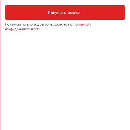
Сургут
Получить расчёт
Тверь
Тольятти
Нажимая на кнопку, вы соглашаетесь с
политикой
конфиденциальности
Томск
Тула
Тюмень
Улан-Удэ
Ульяновск
Уфа
Феодосия
Хабаровск
Чебоксары