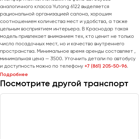
Сургут
аналогичного класса Yutong 6122 выделяется
рациональной организацией салона, хорошим
Тверь
соотношением количества мест и удобства, а также
Тольятти
цельным восприятием интерьера. В Краснодар такая
Томск
модель привлекает вниманием тех, кто ценит не только
Тула
число посадочных мест, но и качество внутреннего
пространства. Минимальное время аренды составляет ,
Тюмень
минимальная цена — 3500. Уточнить детали по автобусу
и доступность можно по телефону
+7 (861) 205-50-96
.
Улан-Удэ
Подробнее
Ульяновск
Посмотрите другой транспорт
Уфа
Феодосия
Хабаровск
Чебоксары