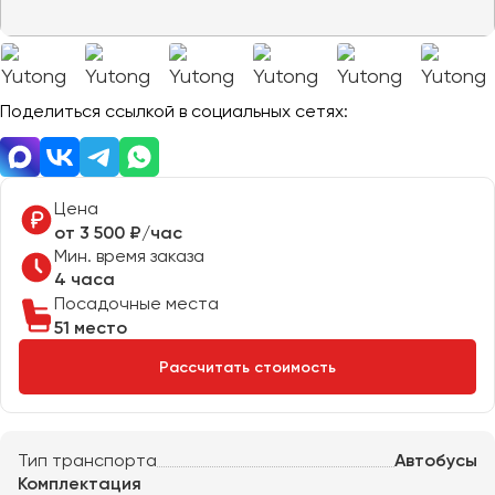
Отправить заявку
Великий Новгород
Отправить заявку
Владивосток
Нажимая на кнопку, вы соглашаетесь с
политикой
Владикавказ
конфиденциальности
Нажимая на кнопку, вы соглашаетесь с
политикой
конфиденциальности
Владимир
Поделиться ссылкой в социальных сетях:
Волгоград
Волжский
Вологда
Цена
Воронеж
от 3 500 ₽/час
Мин. время заказа
4 часа
Донецк
Посадочные места
51 место
Евпатория
Рассчитать стоимость
Екатеринбург
Иваново
Тип транспорта
Автобусы
Ижевск
Комплектация
Иркутск