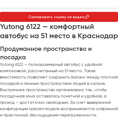
Макеевка
Махачкала
Москва
Скопировать ссылку на видео
Мурманск
Yutong 6122 — комфортный
автобус на 51 место в Краснодар
Набережные Челны
Нижний Новгород
Продуманное пространство и
Нижний Тагил
посадка
Новокузнецк
Yutong 6122 — полноразмерный автобус с удобной
Новороссийск
компоновкой, рассчитанный на 51 место. Такая
Новосибирск
вместимость позволяет сохранить баланс между плотной
посадкой и личным пространством людей в салоне.
Омск
Внутреннее пространство организовано так, чтобы
Орёл
посадочная зона оставалась понятной и удобной, а
Оренбург
проход — достаточно свободным. За счет выверенной
конфигурации кресел модель воспринимается собранной
и практичной, без ощущения перегруженности.
Пенза