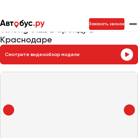
Главная
Автопарк
Заказать автобус
Yutong 6122
Заказать звонок
Yutong 6122 в аренду в
Краснодаре
Москва
Санкт-Петербург
Новосибирск
Смотрите видеообзор модели
Екатеринбург
Самара
Казань
Тольятти
Архангельск
Астрахань
Барнаул
Белгород
Брянск