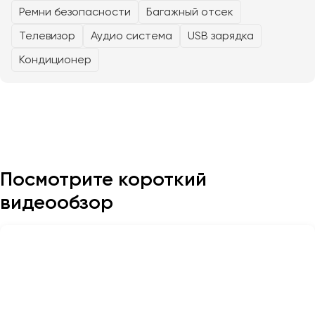
Ремни безопасности
Багажный отсек
Телевизор
Аудио система
USB зарядка
Казань
Калининград
Кондиционер
Калуга
Кемерово
Керчь
Киров
Краснодар
Красноярск
Посмотрите короткий
Курган
видеообзор
Курск
Липецк
Луганск
Магнитогорск