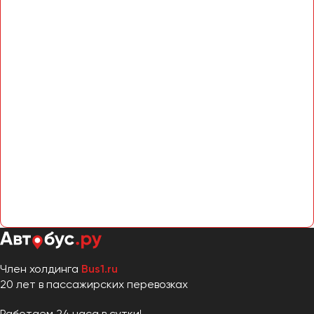
Член холдинга
Bus1.ru
20 лет в пассажирских перевозках
Работаем 24 часа в сутки!