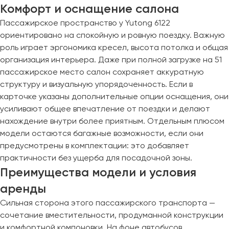
Комфорт и оснащение салона
Пермь
Пассажирское пространство у Yutong 6122
Петрозаводск
ориентировано на спокойную и ровную поездку. Важную
Псков
роль играет эргономика кресел, высота потолка и общая
организация интерьера. Даже при полной загрузке на 51
Ростов-на-Дону
пассажирское место салон сохраняет аккуратную
Рязань
структуру и визуальную упорядоченность. Если в
карточке указаны дополнительные опции оснащения, они
Самара
усиливают общее впечатление от поездки и делают
Санкт-Петербург
нахождение внутри более приятным. Отдельным плюсом
модели остаются багажные возможности, если они
Саранск
предусмотрены в комплектации: это добавляет
Саратов
практичности без ущерба для посадочной зоны.
Севастополь
Преимущества модели и условия
Симферополь
аренды
Смоленск
Сильная сторона этого пассажирского транспорта —
Сочи
сочетание вместительности, продуманной конструкции
Ставрополь
и комфортной компоновки. На фоне автобусов