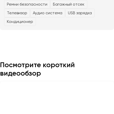
Ремни безопасности
Багажный отсек
Телевизор
Аудио система
USB зарядка
Казань
Калининград
Кондиционер
Калуга
Кемерово
Керчь
Киров
Краснодар
Красноярск
Посмотрите короткий
Курган
видеообзор
Курск
Липецк
Луганск
Магнитогорск