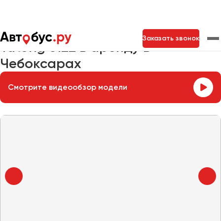
Главная
Автопарк
Заказать автобус
Yutong 6122
Заказать звонок
Yutong 6122 в аренду в
Чебоксарах
Москва
Санкт-Петербург
Новосибирск
Смотрите видеообзор модели
Екатеринбург
Самара
Казань
Тольятти
Архангельск
Астрахань
Барнаул
Белгород
Брянск