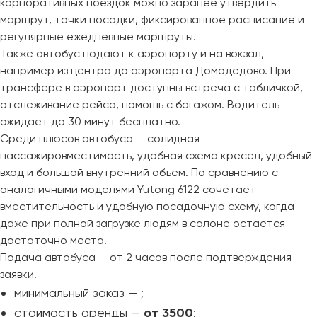
корпоративных поездок можно заранее утвердить
Челябинск
маршрут, точки посадки, фиксированное расписание и
Череповец
регулярные ежедневные маршруты.
Чита
Также автобус подают к аэропорту и на вокзал,
например из центра до аэропорта Домодедово. При
Якутск
трансфере в аэропорт доступны встреча с табличкой,
отслеживание рейса, помощь с багажом. Водитель
Ялта
ожидает до 30 минут бесплатно.
Ярославль
Среди плюсов автобуса — солидная
пассажировместимость, удобная схема кресел, удобный
вход и большой внутренний объем. По сравнению с
аналогичными моделями Yutong 6122 сочетает
вместительность и удобную посадочную схему, когда
даже при полной загрузке людям в салоне остается
достаточно места.
Подача автобуса — от 2 часов после подтверждения
заявки.
минимальный заказ —
;
стоимость аренды —
от 3500
;