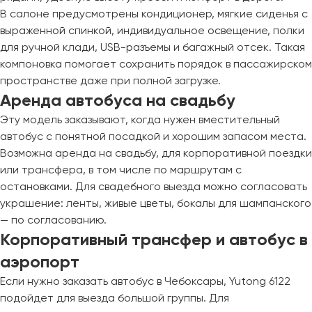
Сургут
В салоне предусмотрены кондиционер, мягкие сиденья с
выраженной спинкой, индивидуальное освещение, полки
Тверь
для ручной клади, USB-разъемы и багажный отсек. Такая
Тольятти
компоновка помогает сохранить порядок в пассажирском
Томск
пространстве даже при полной загрузке.
Аренда автобуса на свадьбу
Тула
Тюмень
Эту модель заказывают, когда нужен вместительный
автобус с понятной посадкой и хорошим запасом места.
Возможна аренда на свадьбу, для корпоративной поездки
Улан-Удэ
или трансфера, в том числе по маршрутам с
Ульяновск
остановками. Для свадебного выезда можно согласовать
Уфа
украшение: ленты, живые цветы, бокалы для шампанского
— по согласованию.
Феодосия
Корпоративный трансфер и автобус в
аэропорт
Хабаровск
Если нужно заказать автобус в Чебоксары, Yutong 6122
подойдет для выезда большой группы. Для
Чебоксары