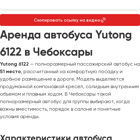
Макеевка
Махачкала
Москва
Скопировать ссылку на видео
Мурманск
Аренда автобуса Yutong
Набережные Челны
6122 в Чебоксары
Нижний Новгород
Нижний Тагил
Yutong 6122
— полноразмерный пассажирский автобус на
Новокузнецк
51 место
, рассчитанный на комфортную посадку и
Новороссийск
удобное размещение в дороге. Модель выделяется
продуманной компоновкой кресел, солидным внутренним
Новосибирск
объемом и плавным ходом. В Чебоксары такой
полноразмерный автобус для группы выбирают, когда
Омск
важны вместимость, порядок в салоне и понятные
Орёл
условия аренды.
Оренбург
Характеристики автобуса
Пенза