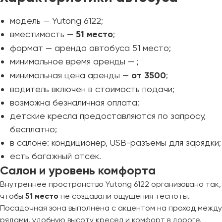
Пермь
модель — Yutong 6122;
Петрозаводск
вместимость —
51 место
;
Псков
формат — аренда автобуса 51 место;
минимальное время аренды —
;
Ростов-на-Дону
минимальная цена аренды —
от 3500
;
Рязань
водитель включен в стоимость подачи;
возможна безналичная оплата;
Самара
детские кресла предоставляются по запросу,
Санкт-Петербург
бесплатно;
Саранск
в салоне: кондиционер, USB-разъемы для зарядки;
Саратов
есть багажный отсек.
Севастополь
Салон и уровень комфорта
Симферополь
Смоленск
Внутреннее пространство Yutong 6122 организовано так,
чтобы
51 место
не создавали ощущения тесноты.
Сочи
Посадочная зона выполнена с акцентом на проход между
Ставрополь
рядами, удобную высоту кресел и комфорт в дороге.