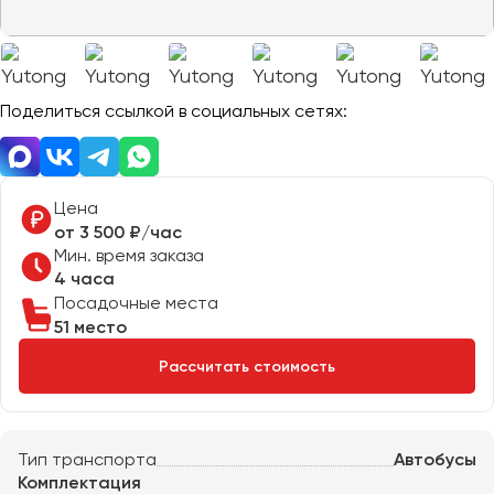
Отправить заявку
Великий Новгород
Отправить заявку
Владивосток
Нажимая на кнопку, вы соглашаетесь с
политикой
Владикавказ
конфиденциальности
Нажимая на кнопку, вы соглашаетесь с
политикой
конфиденциальности
Владимир
Поделиться ссылкой в социальных сетях:
Волгоград
Волжский
Вологда
Цена
Воронеж
от 3 500 ₽/час
Мин. время заказа
4 часа
Донецк
Посадочные места
51 место
Евпатория
Рассчитать стоимость
Екатеринбург
Иваново
Тип транспорта
Автобусы
Ижевск
Комплектация
Иркутск