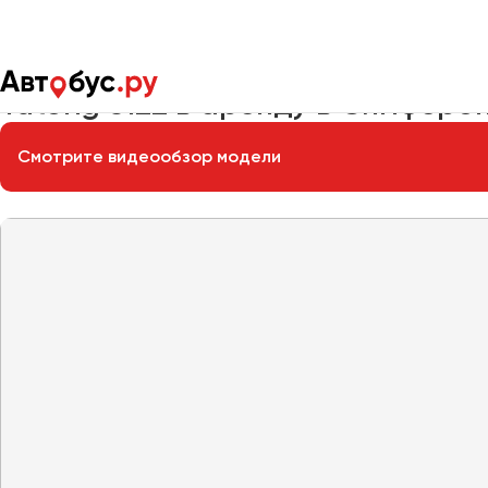
Главная
Автопарк
Заказать автобус
Yutong 6122
Yutong 6122 в аренду в Симферо
Смотрите видеообзор модели
Москва
Санкт-Пете