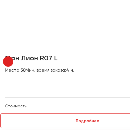
Новокузнецк
Новороссийск
Новосибирск
Омск
Орёл
Оренбург
Ман Лион R07 L
Пенза
Места:
58
Мин. время заказа:
4 ч.
Пермь
Петрозаводск
Псков
Стоимость:
Ростов-на-Дону
Рязань
Подробнее