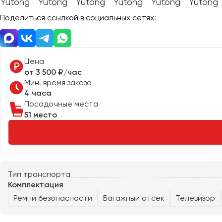
Поделиться ссылкой в социальных сетях:
Донецк
Евпатория
Цена
Екатеринбург
от 3 500 ₽/час
Мин. время заказа
4 часа
Иваново
Посадочные места
Ижевск
51 место
Иркутск
Казань
Калининград
Калуга
Тип транспорта
Комплектация
Кемерово
Ремни безопасности
Багажный отсек
Телевизор
Керчь
Киров