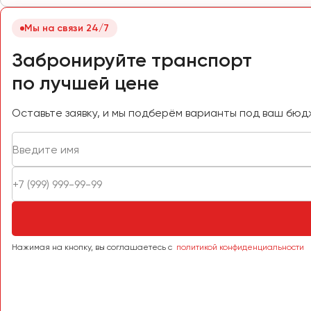
Самара
Санкт-Петербург
Мы на связи 24/7
Саранск
Забронируйте транспорт
Саратов
по лучшей цене
Севастополь
Симферополь
Оставьте заявку, и мы подберём варианты под ваш бюд
Смоленск
Сочи
Ставрополь
Сургут
Тверь
Тольятти
Томск
Нажимая на кнопку, вы соглашаетесь с
политикой конфиденциальности
Тула
Тюмень