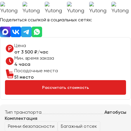
Отправить заявку
Великий Новгород
Отправить заявку
Владивосток
Нажимая на кнопку, вы соглашаетесь с
политикой
Поделиться ссылкой в социальных сетях:
Владикавказ
конфиденциальности
Нажимая на кнопку, вы соглашаетесь с
политикой
конфиденциальности
Владимир
Волгоград
Волжский
Цена
Вологда
от 3 500 ₽/час
Мин. время заказа
Воронеж
4 часа
Посадочные места
Донецк
51 место
Рассчитать стоимость
Евпатория
Екатеринбург
Тип транспорта
Автобусы
Иваново
Комплектация
Ижевск
Ремни безопасности
Багажный отсек
Иркутск