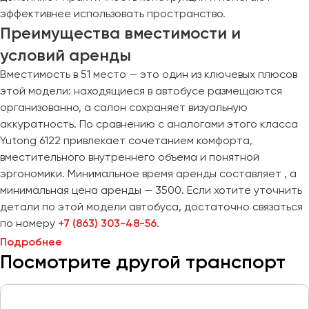
Сургут
эффективнее использовать пространство.
Преимущества вместимости и
Тверь
условий аренды
Тольятти
Вместимость в 51 место — это один из ключевых плюсов
Томск
этой модели: находящиеся в автобусе размещаются
Тула
организованно, а салон сохраняет визуальную
Тюмень
аккуратность. По сравнению с аналогами этого класса
Yutong 6122 привлекает сочетанием комфорта,
Улан-Удэ
вместительного внутреннего объема и понятной
Ульяновск
эргономики. Минимальное время аренды составляет , а
Уфа
минимальная цена аренды — 3500. Если хотите уточнить
детали по этой модели автобуса, достаточно связаться
по номеру
+7 (863) 303-48-56
.
Феодосия
Подробнее
Посмотрите другой транспорт
Хабаровск
Чебоксары