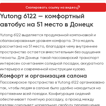
Макеевка
Скопировать ссылку на видео
Махачкала
Yutong 6122 — комфортный
Москва
Мурманск
автобус на 51 место в Донецк
Набережные Челны
Yutong 6122 выделяется продуманной компоновкой и
Нижний Новгород
сбалансированным уровнем комфорта. Эта модель
рассчитана на 51 место, благодаря чему внутреннее
Нижний Тагил
пространство остается вместительным без ощущения
Новокузнецк
тесноты. Для Донецк такой пассажирский транспорт
Новороссийск
интересен сочетанием солидной посадки, аккуратного
Новосибирск
интерьера и современной конструкции кузова.
Комфорт и организация салона
Омск
Пассажирское пространство в Yutong 6122 организовано
Орёл
так, чтобы людям в салоне было удобно находиться на
Оренбург
протяжении всей поездки. Конфигурация сидений
обеспечивает понятную рассадку, а проход между
Пенза
рядами сохраняет нормальную свободу перемещения.