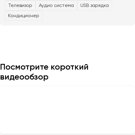
Телевизор
Аудио система
USB зарядка
Казань
Кондиционер
Калининград
Калуга
Кемерово
Керчь
Киров
Краснодар
Посмотрите короткий
Красноярск
видеообзор
Курган
Курск
Липецк
Луганск
Магнитогорск