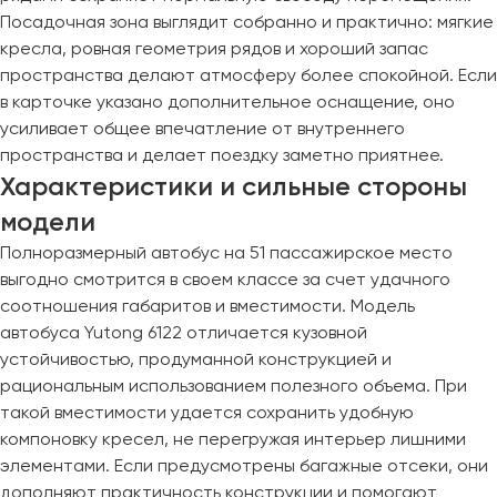
Посадочная зона выглядит собранно и практично: мягкие
Пермь
кресла, ровная геометрия рядов и хороший запас
Петрозаводск
пространства делают атмосферу более спокойной. Если
Псков
в карточке указано дополнительное оснащение, оно
усиливает общее впечатление от внутреннего
Ростов-на-Дону
пространства и делает поездку заметно приятнее.
Рязань
Характеристики и сильные стороны
модели
Самара
Полноразмерный автобус на 51 пассажирское место
Санкт-Петербург
выгодно смотрится в своем классе за счет удачного
Саранск
соотношения габаритов и вместимости. Модель
Саратов
автобуса Yutong 6122 отличается кузовной
Севастополь
устойчивостью, продуманной конструкцией и
Симферополь
рациональным использованием полезного объема. При
Смоленск
такой вместимости удается сохранить удобную
компоновку кресел, не перегружая интерьер лишними
Сочи
элементами. Если предусмотрены багажные отсеки, они
Ставрополь
дополняют практичность конструкции и помогают