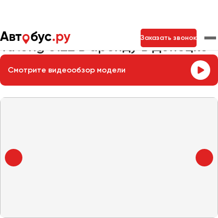
Главная
Автопарк
Заказать автобус
Yutong 6122
Заказать звонок
Yutong 6122 в аренду в Донецке
Смотрите видеообзор модели
Москва
Санкт-Петербург
Новосибирск
Екатеринбург
Самара
Казань
Тольятти
Архангельск
Астрахань
Барнаул
Белгород
Брянск