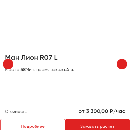
Челябинск
Череповец
Чита
Якутск
Ялта
Ярославль
Ман Лион R07 L
Места:
58
Мин. время заказа:
4 ч.
от 3 300,00 ₽/час
Стоимость:
Подробнее
Заказать расчет