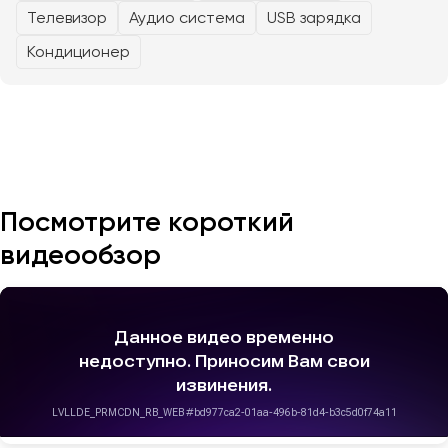
Телевизор
Аудио система
USB зарядка
Казань
Кондиционер
Калининград
Калуга
Кемерово
Керчь
Киров
Краснодар
Посмотрите короткий
Красноярск
видеообзор
Курган
Курск
Липецк
Луганск
Магнитогорск