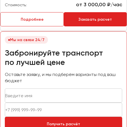
от 3 000,00 ₽/час
Стоимость:
Пермь
Петрозаводск
Подробнее
Заказать расчет
Псков
Ростов-на-Дону
Мы на связи 24/7
Рязань
Забронируйте транспорт
Самара
по лучшей цене
Санкт-Петербург
Саранск
Оставьте заявку, и мы подберём варианты под ваш
бюджет
Саратов
Севастополь
Симферополь
Смоленск
Сочи
Ставрополь
Получить расчёт