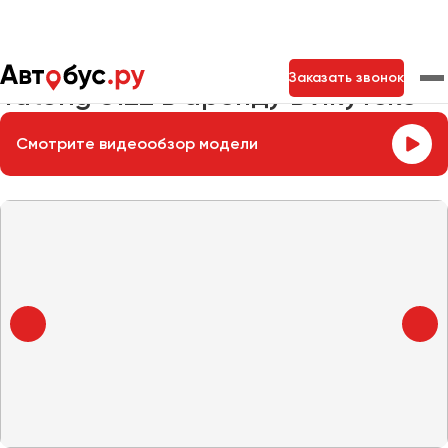
Главная
Автопарк
Заказать автобус
Yutong 6122
Заказать звонок
Yutong 6122 в аренду в Якутске
Смотрите видеообзор модели
Москва
Санкт-Петербург
Новосибирск
Екатеринбург
Самара
Казань
Тольятти
Архангельск
Астрахань
Барнаул
Белгород
Брянск