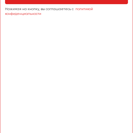
Сургут
Нажимая на кнопку, вы соглашаетесь с
политикой
конфиденциальности
Тверь
Тольятти
Томск
Тула
Тюмень
Улан-Удэ
Ульяновск
Уфа
Феодосия
Хабаровск
Чебоксары