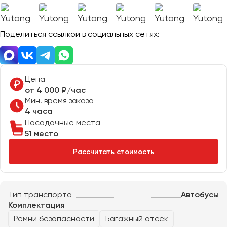
Отправить заявку
Великий Новгород
Отправить заявку
Владивосток
Нажимая на кнопку, вы соглашаетесь с
политикой
Поделиться ссылкой в социальных сетях:
Владикавказ
конфиденциальности
Нажимая на кнопку, вы соглашаетесь с
политикой
конфиденциальности
Владимир
Волгоград
Волжский
Цена
Вологда
от 4 000 ₽/час
Мин. время заказа
Воронеж
4 часа
Посадочные места
Донецк
51 место
Рассчитать стоимость
Евпатория
Екатеринбург
Тип транспорта
Автобусы
Иваново
Комплектация
Ижевск
Ремни безопасности
Багажный отсек
Иркутск