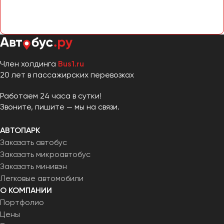
Челябинск
Череповец
Чита
Якутск
Член холдинга
Bus1.ru
20 лет в пассажирских перевозках
Ялта
Ярославль
Работаем 24 часа в сутки!
Звоните, пишите — мы на связи.
АВТОПАРК
Заказать автобус
Заказать микроавтобус
Заказать минивэн
Легковые автомобили
О КОМПАНИИ
Портфолио
Цены