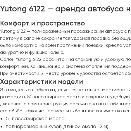
Yutong 6122 — аренда автобуса н
Евпатория
Екатеринбург
Комфорт и пространство
Yutong 6122 — полноразмерный пассажирский автобус с 
Иваново
поэтому в салоне сохраняется удобная посадка без ощу
Ижевск
было комфортно на всём протяжении поездки: кресла уст
Иркутск
аккуратно и функционально.
Салон Yutong 6122 рассчитан на спокойную и удобную п
Казань
комфортным. Кондиционер и система отопления поддер
Калининград
При вместимости 51 место уровень удобства остаётся с
Калуга
Характеристики модели
Кемерово
Эта модель автобуса выделяется не только вместимостью,
Керчь
разместить 51 пассажирское место и сохранить удобную
Киров
движение, а сама конструкция рассчитана на стабильнос
Краснодар
его объём позволяет разместить большое количество ве
51 пассажирское место;
Красноярск
полноразмерный кузов длиной около 12 м;
Курган