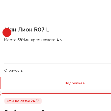
Омск
Орёл
Оренбург
Ман Лион R07 L
Пенза
Места:
58
Мин. время заказа:
4 ч.
Пермь
Петрозаводск
Псков
Стоимость:
Ростов-на-Дону
Рязань
Подробнее
Самара
Санкт-Петербург
Мы на связи 24/7
Саранск