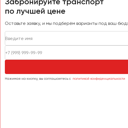
Забронируйте транспорт
Саратов
по лучшей цене
Севастополь
Симферополь
Оставьте заявку, и мы подберём варианты под ваш бюд
Смоленск
Сочи
Ставрополь
Сургут
Тверь
Тольятти
Томск
Нажимая на кнопку, вы соглашаетесь с
политикой конфиденциальности
Тула
Тюмень
Улан-Удэ
Ульяновск
Уфа