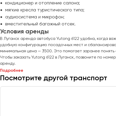
кондиционер и отопление салона;
Курск
мягкие кресла туристического типа;
аудиосистема и микрофон;
Липецк
вместительный багажный отсек.
Луганск
Условия аренды
Магнитогорск
В Луганск аренда автобуса Yutong 6122 удобна, когда в
удобную конфигурацию посадочных мест и сбалансирова
Макеевка
минимальная цена — 3500. Это помогает заранее понять 
Махачкала
Чтобы заказать Yutong 6122 в Луганск, позвоните по номе
Москва
аренду.
Мурманск
Подробнее
Посмотрите другой транспорт
Набережные Челны
Нижний Новгород
Нижний Тагил
Новокузнецк
Новороссийск
Новосибирск