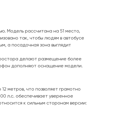
ю. Модель рассчитана на 51 место,
зовано так, чтобы людям в автобусе
ым, а посадочная зона выглядит
 простора делают размещение более
рофон дополняют оснащение модели.
 12 метров, что позволяет грамотно
00 л.с. обеспечивает уверенное
относится к сильным сторонам версии: