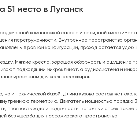
а 51 место в Луганск
продуманной компоновкой салона и солидной вместимость
щения перегруженности. Внутреннее пространство органи
ановлены в ровной конфигурации, проход остаётся удобн
оездку. Мягкие кресла, хорошая обзорность и ощущение
живают подходящий микроклимат, а аудиосистема и мик
балансированным для всех пассажиров.
 но и технической базой. Длина кузова составляет около
 внутреннюю геометрию. Двигатель мощностью порядка 3
ть, плавность хода и надёжность. Багажный отсек также 
щей без ущерба для пассажирского пространства.