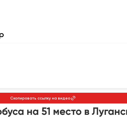
р
Отправить заявку
Отправить заявку
Нажимая на кнопку, вы соглашаетесь с
Нажимая на кнопку, вы соглашаетесь с
политикой конфиденциальности
политикой конфиденциальности
Скопировать ссылку на видео
буса на 51 место в Луганс