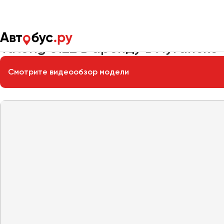
Главная
Автопарк
Заказать автобус
Yutong 6122
Yutong 6122 в аренду в Луганске
Смотрите видеообзор модели