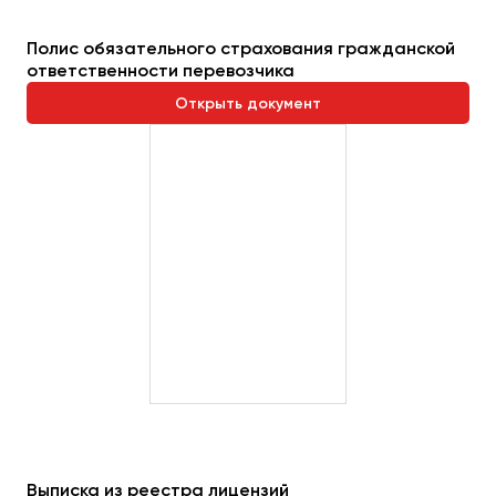
Пермь
Полис обязательного страхования гражданской
Петрозаводск
ответственности перевозчика
Псков
Открыть документ
Ростов-на-Дону
Рязань
Самара
Санкт-Петербург
Саранск
Саратов
Севастополь
Симферополь
Смоленск
Сочи
Ставрополь
Выписка из реестра лицензий