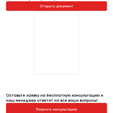
Сургут
Открыть документ
Тверь
Тольятти
Томск
Тула
Тюмень
Улан-Удэ
Ульяновск
Уфа
Феодосия
Оставьте заявку на бесплатную консультацию и
Хабаровск
наш менеджер ответит на все ваши вопросы!
Получить консультацию
Чебоксары