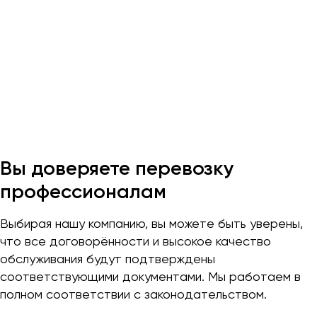
Макеевка
Махачкала
Москва
Мурманск
Набережные Челны
Нижний Новгород
Нижний Тагил
Новокузнецк
Вы доверяете перевозку
Новороссийск
профессионалам
Новосибирск
Выбирая нашу компанию, вы можете быть уверены,
Омск
что все договорённости и высокое качество
Орёл
обслуживания будут подтверждены
Оренбург
соответствующими документами. Мы работаем в
полном соответствии с законодательством.
Пенза