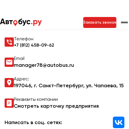
Главная
Контакты
Заказать звонок
Контакты Autobus.ru
Телефон
Москва
Санкт-Петербург
Новосибирск
+7 (812) 458-09-62
Екатеринбург
Самара
Казань
Тольятти
Email
manager78@autobus.ru
Архангельск
Адрес:
197046, г. Санкт-Петербург, ул. Чапаева, 15​
Астрахань
Реквизиты компании
Барнаул
Смотреть карточку предприятия
Белгород
Брянск
Написать в соц. сетях: