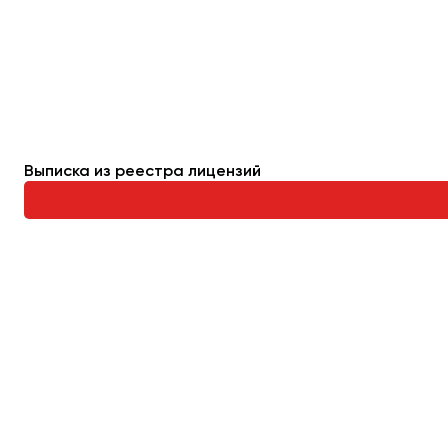
Махачкала
Москва
Мурманск
Набережные Челны
Нижний Новгород
Выписка из реестра лицензий
Нижний Тагил
Новокузнецк
Новороссийск
Новосибирск
Омск
Орёл
Оренбург
Пенза
Пермь