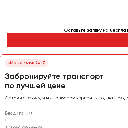
Петрозаводск
Псков
Ростов-на-Дону
Оставьте заявку на беспла
Рязань
Самара
Санкт-Петербург
Мы на связи 24/7
Саранск
Забронируйте транспорт
Саратов
по лучшей цене
Севастополь
Симферополь
Оставьте заявку, и мы подберём варианты под ваш бюд
Смоленск
Сочи
Ставрополь
Сургут