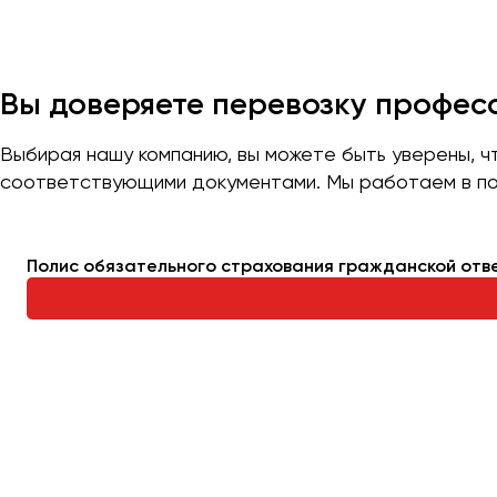
Казань
Калининград
Калуга
Вы доверяете перевозку профе
Кемерово
Керчь
Выбирая нашу компанию, вы можете быть уверены, 
соответствующими документами. Мы работаем в по
Киров
Краснодар
Красноярск
Полис обязательного страхования гражданской отв
Курган
Курск
Липецк
Луганск
Магнитогорск
Макеевка