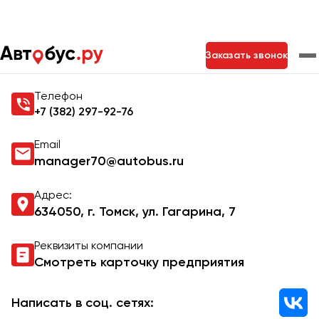
Главная
Контакты
Заказать звонок
Контакты Autobus.ru
Телефон
Москва
Санкт-Петербург
Новосибирск
+7 (382) 297-92-76
Екатеринбург
Самара
Казань
Тольятти
Email
manager70@autobus.ru
Архангельск
Адрес:
634050, г. Томск, ул. Гагарина, 7
Астрахань
Реквизиты компании
Барнаул
Смотреть карточку предприятия
Белгород
Брянск
Написать в соц. сетях: