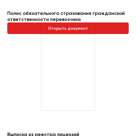
Пермь
Полис обязательного страхования гражданской
Петрозаводск
ответственности перевозчика
Псков
Открыть документ
Ростов-на-Дону
Рязань
Самара
Санкт-Петербург
Саранск
Саратов
Севастополь
Симферополь
Смоленск
Сочи
Ставрополь
Выписка из реестра лицензий