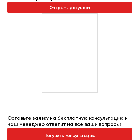
Сургут
Открыть документ
Тверь
Тольятти
Томск
Тула
Тюмень
Улан-Удэ
Ульяновск
Уфа
Феодосия
Оставьте заявку на бесплатную консультацию и
Хабаровск
наш менеджер ответит на все ваши вопросы!
Получить консультацию
Чебоксары