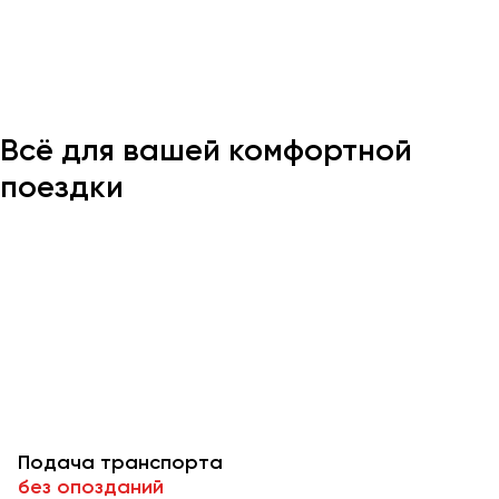
Казань
Калининград
Калуга
Всё для вашей комфортной
Кемерово
Керчь
поездки
Киров
Краснодар
Красноярск
Курган
Курск
Липецк
Луганск
Подача транспорта
Магнитогорск
без опозданий