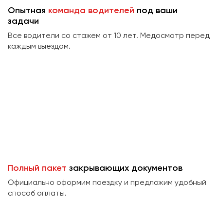
Сургут
Опытная
команда водителей
под ваши
задачи
Тверь
Все водители со стажем от 10 лет. Медосмотр перед
Тольятти
каждым выездом.
Томск
Тула
Тюмень
Улан-Удэ
Ульяновск
Уфа
Феодосия
Полный пакет
закрывающих документов
Официально оформим поездку и предложим удобный
Хабаровск
способ оплаты.
Чебоксары