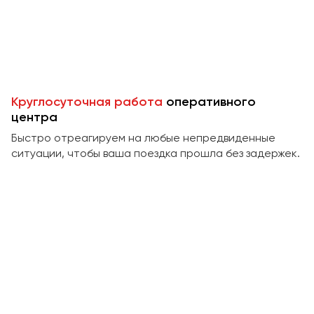
Пермь
Петрозаводск
Псков
Ростов-на-Дону
Круглосуточная работа
оперативного
Рязань
центра
Быстро отреагируем на любые непредвиденные
Самара
ситуации, чтобы ваша поездка прошла без задержек.
Санкт-Петербург
Саранск
Саратов
Севастополь
Симферополь
Смоленск
Сочи
Ставрополь