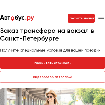
Главная
Услуги
Трансфер на вокзал
Заказать звонок
Мы на связи 24/7
Заказ трансфера на вокзал в
Москва
Санкт-Петербург
Новосибирск
Санкт-Петербурге
Екатеринбург
Самара
Казань
Тольятти
Получите специальные условия для вашей поездки
Рассчитать стоимость
Архангельск
Астрахань
Видеообзор автопарка
Барнаул
Белгород
Брянск