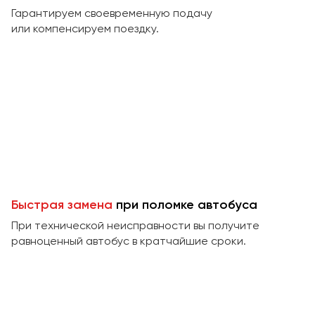
Макеевка
Гарантируем своевременную подачу
Махачкала
или компенсируем поездку.
Москва
Мурманск
Набережные Челны
Нижний Новгород
Нижний Тагил
Новокузнецк
Новороссийск
Новосибирск
Быстрая замена
при поломке автобуса
При технической неисправности вы получите
Омск
равноценный автобус в кратчайшие сроки.
Орёл
Оренбург
Пенза