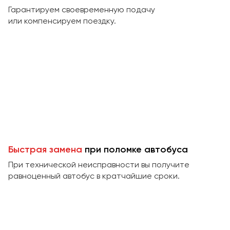
Макеевка
Гарантируем своевременную подачу
Махачкала
или компенсируем поездку.
Москва
Мурманск
Набережные Челны
Нижний Новгород
Нижний Тагил
Новокузнецк
Новороссийск
Новосибирск
Быстрая замена
при поломке автобуса
При технической неисправности вы получите
Омск
равноценный автобус в кратчайшие сроки.
Орёл
Оренбург
Пенза