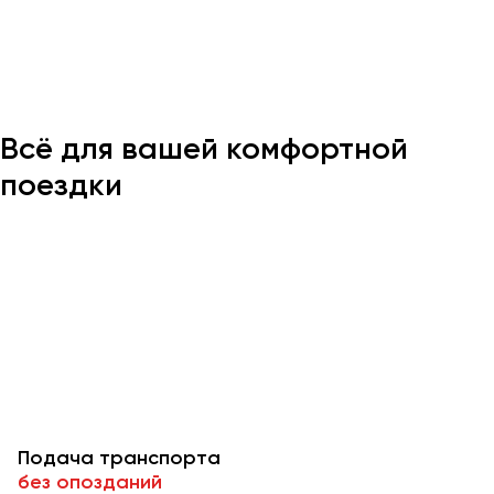
Казань
Калининград
Калуга
Всё для вашей комфортной
Кемерово
Керчь
поездки
Киров
Краснодар
Красноярск
Курган
Курск
Липецк
Луганск
Подача транспорта
Магнитогорск
без опозданий