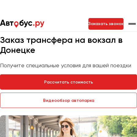
Главная
Услуги
Трансфер на вокзал
Заказать звонок
Мы на связи 24/7
Заказ трансфера на вокзал в
Москва
Санкт-Петербург
Новосибирск
Донецке
Екатеринбург
Самара
Казань
Тольятти
Получите специальные условия для вашей поездки
Рассчитать стоимость
Архангельск
Астрахань
Видеообзор автопарка
Барнаул
Белгород
Брянск