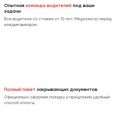
Сургут
Опытная
команда водителей
под ваши
задачи
Тверь
Все водители со стажем от 10 лет. Медосмотр перед
Тольятти
каждым выездом.
Томск
Тула
Тюмень
Улан-Удэ
Ульяновск
Уфа
Феодосия
Полный пакет
закрывающих документов
Официально оформим поездку и предложим удобный
Хабаровск
способ оплаты.
Чебоксары