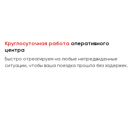
Пермь
Петрозаводск
Псков
Ростов-на-Дону
Круглосуточная работа
оперативного
Рязань
центра
Быстро отреагируем на любые непредвиденные
Самара
ситуации, чтобы ваша поездка прошла без задержек.
Санкт-Петербург
Саранск
Саратов
Севастополь
Симферополь
Смоленск
Сочи
Ставрополь