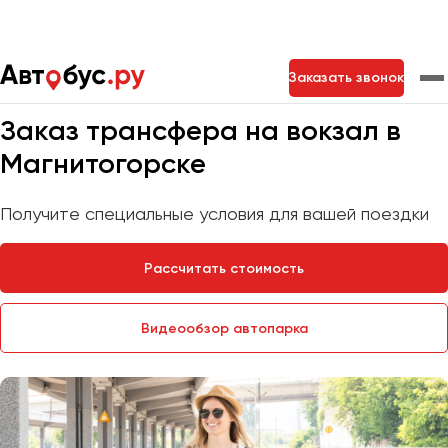
Главная
Услуги
Трансфер на вокзал
Заказать звонок
Мы на связи 24/7
Заказ трансфера на вокзал в
Москва
Санкт-Петербург
Новосибирск
Магнитогорске
Екатеринбург
Самара
Казань
Тольятти
Получите специальные условия для вашей поездки
Рассчитать стоимость
Архангельск
Астрахань
Видеообзор автопарка
Барнаул
Белгород
Брянск