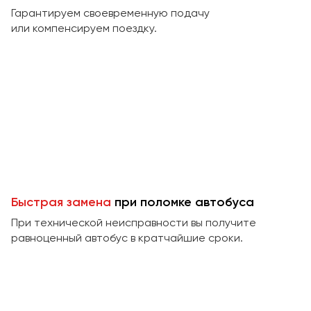
Макеевка
Гарантируем своевременную подачу
Махачкала
или компенсируем поездку.
Москва
Мурманск
Набережные Челны
Нижний Новгород
Нижний Тагил
Новокузнецк
Новороссийск
Новосибирск
Быстрая замена
при поломке автобуса
При технической неисправности вы получите
Омск
равноценный автобус в кратчайшие сроки.
Орёл
Оренбург
Пенза