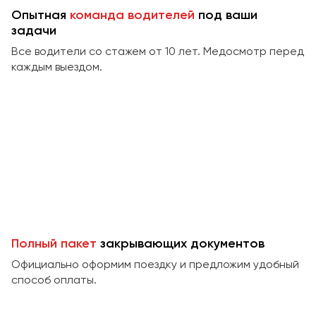
Сургут
Опытная
команда водителей
под ваши
задачи
Тверь
Все водители со стажем от 10 лет. Медосмотр перед
Тольятти
каждым выездом.
Томск
Тула
Тюмень
Улан-Удэ
Ульяновск
Уфа
Феодосия
Полный пакет
закрывающих документов
Официально оформим поездку и предложим удобный
Хабаровск
способ оплаты.
Чебоксары