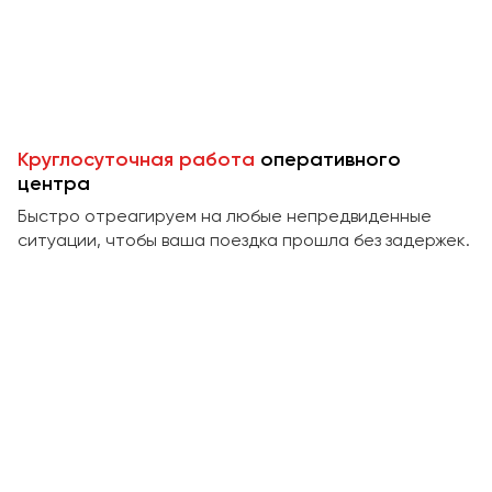
Пермь
Петрозаводск
Псков
Ростов-на-Дону
Круглосуточная работа
оперативного
Рязань
центра
Быстро отреагируем на любые непредвиденные
Самара
ситуации, чтобы ваша поездка прошла без задержек.
Санкт-Петербург
Саранск
Саратов
Севастополь
Симферополь
Смоленск
Сочи
Ставрополь