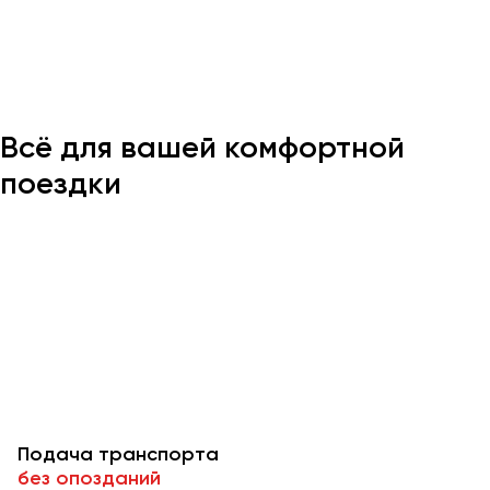
Казань
Калининград
Калуга
Всё для вашей комфортной
Кемерово
Керчь
поездки
Киров
Краснодар
Красноярск
Курган
Курск
Липецк
Луганск
Подача транспорта
Магнитогорск
без опозданий