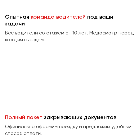
Сургут
Опытная
команда водителей
под ваши
Тверь
задачи
Тольятти
Все водители со стажем от 10 лет. Медосмотр перед
Томск
каждым выездом.
Тула
Тюмень
Улан-Удэ
Ульяновск
Уфа
Феодосия
Полный пакет
закрывающих документов
Хабаровск
Официально оформим поездку и предложим удобный
способ оплаты.
Чебоксары