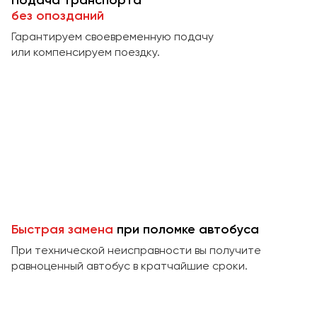
Подача транспорта
Макеевка
без опозданий
Махачкала
Гарантируем своевременную подачу
Москва
или компенсируем поездку.
Мурманск
Набережные Челны
Нижний Новгород
Нижний Тагил
Новокузнецк
Новороссийск
Новосибирск
Быстрая замена
при поломке автобуса
Омск
При технической неисправности вы получите
Орёл
равноценный автобус в кратчайшие сроки.
Оренбург
Пенза