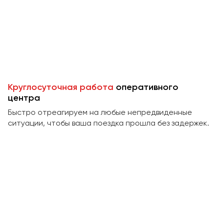
Пермь
Петрозаводск
Псков
Ростов-на-Дону
Рязань
Круглосуточная работа
оперативного
центра
Самара
Быстро отреагируем на любые непредвиденные
Санкт-Петербург
ситуации, чтобы ваша поездка прошла без задержек.
Саранск
Саратов
Севастополь
Симферополь
Смоленск
Сочи
Ставрополь