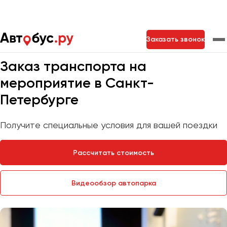
Главная
Услуги
Транспорт на мероприятие
Заказать звонок
Мы на связи 24/7
Заказ транспорта на
Москва
Санкт-Петербург
Новосибирск
мероприятие в Санкт-
Петербурге
Екатеринбург
Самара
Казань
Тольятти
Получите специальные условия для вашей поездки
Архангельск
Астрахань
Рассчитать стоимость
Барнаул
Видеообзор автопарка
Белгород
Брянск