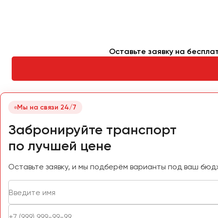
Петрозаводск
Псков
Ростов-на-Дону
Оставьте заявку на беспла
Рязань
Самара
Санкт-Петербург
Мы на связи 24/7
Саранск
Забронируйте транспорт
Саратов
по лучшей цене
Севастополь
Симферополь
Оставьте заявку, и мы подберём варианты под ваш бюд
Смоленск
Сочи
Ставрополь
Сургут