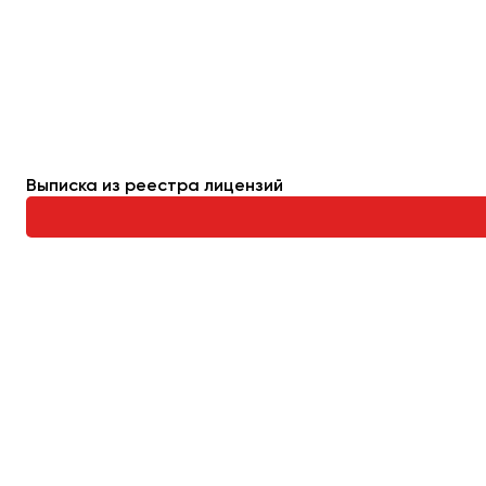
Махачкала
Москва
Мурманск
Набережные Челны
Нижний Новгород
Выписка из реестра лицензий
Нижний Тагил
Новокузнецк
Новороссийск
Новосибирск
Омск
Орёл
Оренбург
Пенза
Пермь