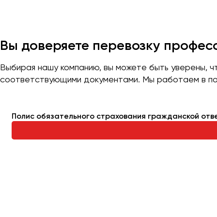
Казань
Калининград
Калуга
Вы доверяете перевозку профе
Кемерово
Керчь
Выбирая нашу компанию, вы можете быть уверены, 
соответствующими документами. Мы работаем в по
Киров
Краснодар
Красноярск
Полис обязательного страхования гражданской отв
Курган
Курск
Липецк
Луганск
Магнитогорск
Макеевка