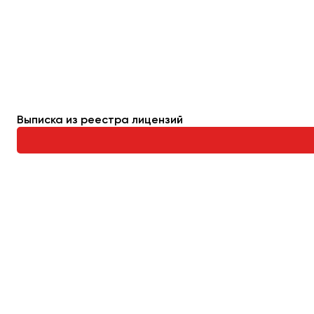
Махачкала
Москва
Мурманск
Набережные Челны
Нижний Новгород
Выписка из реестра лицензий
Нижний Тагил
Новокузнецк
Новороссийск
Новосибирск
Омск
Орёл
Оренбург
Пенза
Пермь