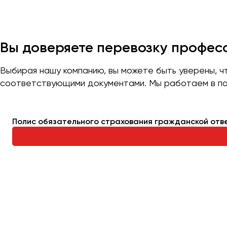
Казань
Калининград
Калуга
Вы доверяете перевозку профе
Кемерово
Керчь
Выбирая нашу компанию, вы можете быть уверены, 
соответствующими документами. Мы работаем в по
Киров
Краснодар
Красноярск
Полис обязательного страхования гражданской отв
Курган
Курск
Липецк
Луганск
Магнитогорск
Макеевка