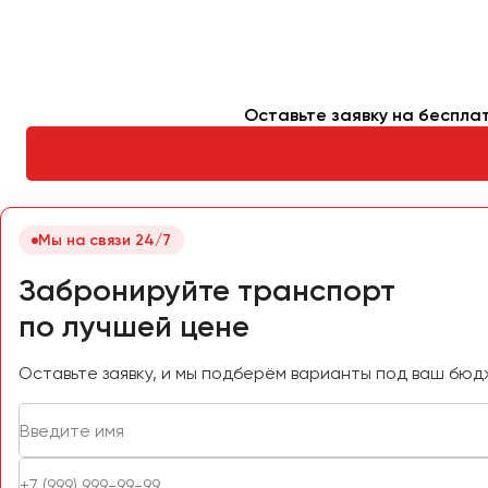
Петрозаводск
Псков
Ростов-на-Дону
Оставьте заявку на беспла
Рязань
Самара
Санкт-Петербург
Мы на связи 24/7
Саранск
Забронируйте транспорт
Саратов
по лучшей цене
Севастополь
Симферополь
Оставьте заявку, и мы подберём варианты под ваш бюд
Смоленск
Сочи
Ставрополь
Сургут