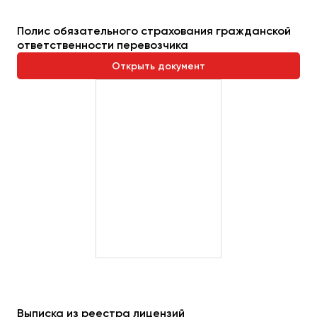
Пермь
Полис обязательного страхования гражданской
Петрозаводск
ответственности перевозчика
Псков
Открыть документ
Ростов-на-Дону
Рязань
Самара
Санкт-Петербург
Саранск
Саратов
Севастополь
Симферополь
Смоленск
Сочи
Ставрополь
Выписка из реестра лицензий