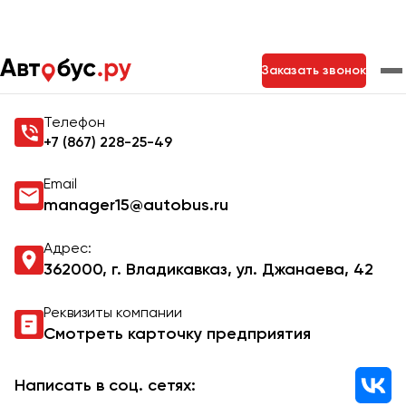
Главная
Контакты
Заказать звонок
Контакты Autobus.ru
Телефон
Москва
Санкт-Петербург
Новосибирск
+7 (867) 228-25-49
Екатеринбург
Самара
Казань
Тольятти
Email
manager15@autobus.ru
Архангельск
Адрес:
362000, г. Владикавказ, ул. Джанаева, 42
Астрахань
Реквизиты компании
Барнаул
Смотреть карточку предприятия
Белгород
Брянск
Написать в соц. сетях: