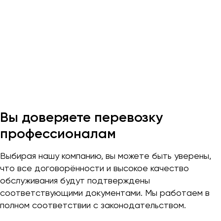
Макеевка
Махачкала
Москва
Мурманск
Набережные Челны
Нижний Новгород
Нижний Тагил
Новокузнецк
Вы доверяете перевозку
Новороссийск
профессионалам
Новосибирск
Выбирая нашу компанию, вы можете быть уверены,
Омск
что все договорённости и высокое качество
Орёл
обслуживания будут подтверждены
Оренбург
соответствующими документами. Мы работаем в
полном соответствии с законодательством.
Пенза