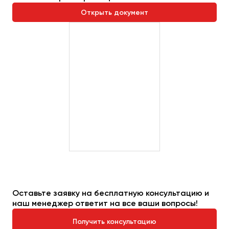
Сургут
Открыть документ
Тверь
Тольятти
Томск
Тула
Тюмень
Улан-Удэ
Ульяновск
Уфа
Феодосия
Оставьте заявку на бесплатную консультацию и
Хабаровск
наш менеджер ответит на все ваши вопросы!
Получить консультацию
Чебоксары