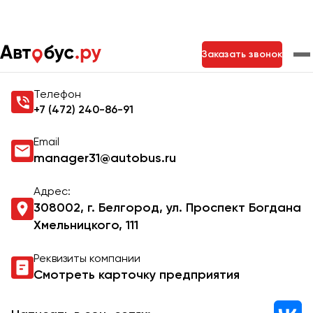
Главная
Контакты
Заказать звонок
Контакты Autobus.ru
Телефон
Москва
Санкт-Петербург
Новосибирск
+7 (472) 240-86-91
Екатеринбург
Самара
Казань
Тольятти
Email
manager31@autobus.ru
Архангельск
Адрес:
308002, г. Белгород, ул. Проспект Богдана
Астрахань
Хмельницкого, 111
Барнаул
Реквизиты компании
Белгород
Смотреть карточку предприятия
Брянск