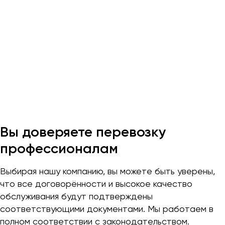
Макеевка
Махачкала
Москва
Мурманск
Набережные Челны
Нижний Новгород
Нижний Тагил
Новокузнецк
Новороссийск
Вы доверяете перевозку
Новосибирск
профессионалам
Омск
Выбирая нашу компанию, вы можете быть уверены,
Орёл
что все договорённости и высокое качество
Оренбург
обслуживания будут подтверждены
соответствующими документами. Мы работаем в
полном соответствии с законодательством.
Пенза