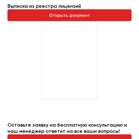
Сургут
Выписка из реестра лицензий
Открыть документ
Тверь
Тольятти
Томск
Тула
Тюмень
Улан-Удэ
Ульяновск
Уфа
Феодосия
Хабаровск
Оставьте заявку на бесплатную консультацию и
наш менеджер ответит на все ваши вопросы!
Чебоксары