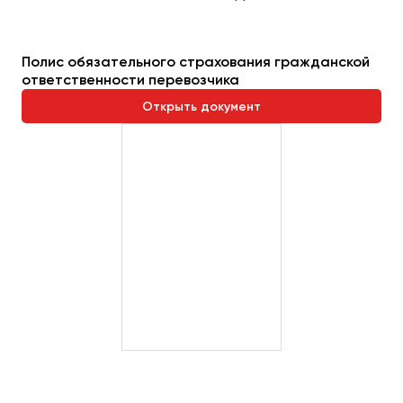
Пермь
Петрозаводск
Полис обязательного страхования гражданской
Псков
ответственности перевозчика
Открыть документ
Ростов-на-Дону
Рязань
Самара
Санкт-Петербург
Саранск
Саратов
Севастополь
Симферополь
Смоленск
Сочи
Ставрополь