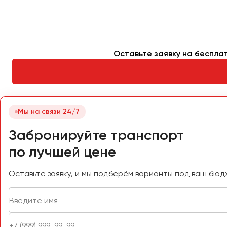
Петрозаводск
Псков
Ростов-на-Дону
Оставьте заявку на беспла
Рязань
Самара
Санкт-Петербург
Мы на связи 24/7
Саранск
Забронируйте транспорт
Саратов
по лучшей цене
Севастополь
Симферополь
Оставьте заявку, и мы подберём варианты под ваш бюд
Смоленск
Сочи
Ставрополь
Сургут