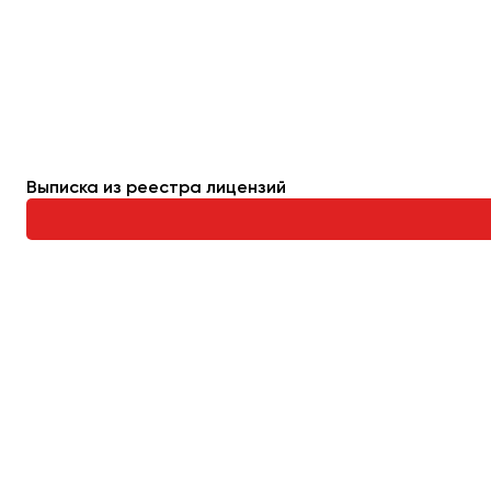
Махачкала
Москва
Мурманск
Набережные Челны
Нижний Новгород
Выписка из реестра лицензий
Нижний Тагил
Новокузнецк
Новороссийск
Новосибирск
Омск
Орёл
Оренбург
Пенза
Пермь