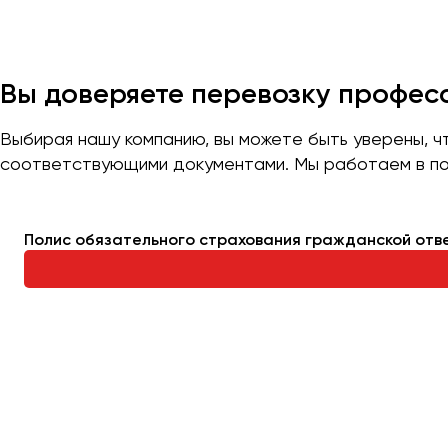
Казань
Калининград
Калуга
Вы доверяете перевозку профе
Кемерово
Керчь
Выбирая нашу компанию, вы можете быть уверены, 
соответствующими документами. Мы работаем в по
Киров
Краснодар
Красноярск
Полис обязательного страхования гражданской отв
Курган
Курск
Липецк
Луганск
Магнитогорск
Макеевка