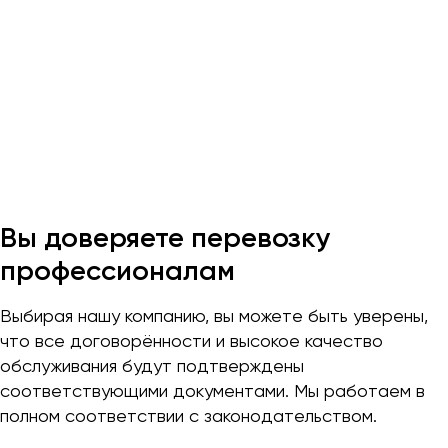
Макеевка
Махачкала
Москва
Мурманск
Набережные Челны
Нижний Новгород
Нижний Тагил
Новокузнецк
Вы доверяете перевозку
Новороссийск
профессионалам
Новосибирск
Выбирая нашу компанию, вы можете быть уверены,
Омск
что все договорённости и высокое качество
Орёл
обслуживания будут подтверждены
Оренбург
соответствующими документами. Мы работаем в
полном соответствии с законодательством.
Пенза