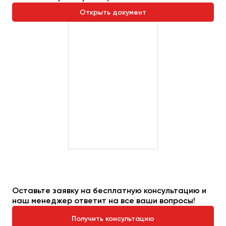
Сургут
Открыть документ
Тверь
Тольятти
Томск
Тула
Тюмень
Улан-Удэ
Ульяновск
Уфа
Феодосия
Оставьте заявку на бесплатную консультацию и
Хабаровск
наш менеджер ответит на все ваши вопросы!
Получить консультацию
Чебоксары