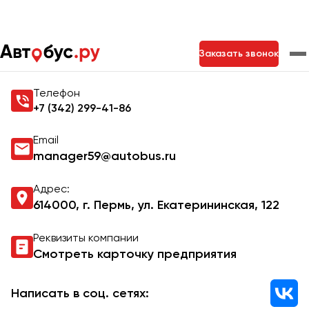
Главная
Контакты
Заказать звонок
Контакты Autobus.ru
Телефон
Москва
Санкт-Петербург
Новосибирск
+7 (342) 299-41-86
Екатеринбург
Самара
Казань
Тольятти
Email
manager59@autobus.ru
Архангельск
Адрес:
614000, г. Пермь, ул. Екатерининская, 122
Астрахань
Реквизиты компании
Барнаул
Смотреть карточку предприятия
Белгород
Брянск
Написать в соц. сетях: