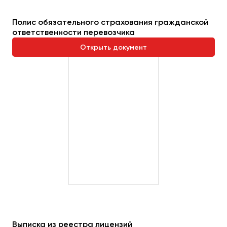
Пермь
Полис обязательного страхования гражданской
Петрозаводск
ответственности перевозчика
Псков
Открыть документ
Ростов-на-Дону
Рязань
Самара
Санкт-Петербург
Саранск
Саратов
Севастополь
Симферополь
Смоленск
Сочи
Ставрополь
Выписка из реестра лицензий