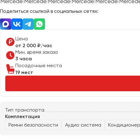
Поделиться ссылкой в социальных сетях:
Евпатория
Екатеринбург
Цена
Иваново
от 2 000 ₽/час
Ижевск
Мин. время заказа
3 часа
Иркутск
Посадочные места
19 мест
Казань
Калининград
Калуга
Кемерово
Керчь
Тип транспорта
Комплектация
Киров
Ремни безопасности
Аудио система
Кондиционе
Краснодар
Красноярск