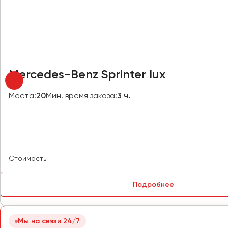
Новосибирск
Омск
Орёл
Оренбург
Mercedes-Benz Sprinter lux
Пенза
Места:
20
Мин. время заказа:
3 ч.
Пермь
Петрозаводск
Псков
Стоимость:
Ростов-на-Дону
Рязань
Подробнее
Самара
Санкт-Петербург
Мы на связи 24/7