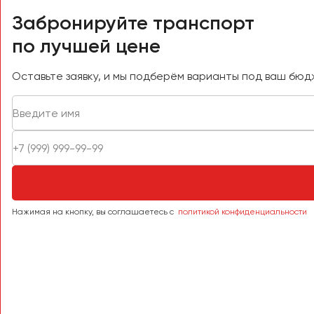
Саранск
Забронируйте транспорт
Саратов
по лучшей цене
Севастополь
Симферополь
Оставьте заявку, и мы подберём варианты под ваш бюд
Смоленск
Сочи
Ставрополь
Сургут
Тверь
Тольятти
Томск
Нажимая на кнопку, вы соглашаетесь с
политикой конфиденциальности
Тула
Тюмень
Улан-Удэ
Ульяновск