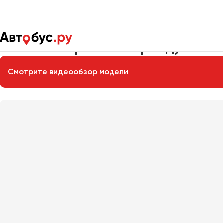
Главная
Автопарк
Заказать микроавтобус
Mercedes Spri
Mercedes Sprinter в аренду в Каз
Смотрите видеообзор модели
Москва
Санкт-Пете