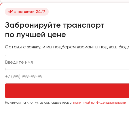
Самара
Санкт-Петербург
Мы на связи 24/7
Саранск
Забронируйте транспорт
Саратов
по лучшей цене
Севастополь
Симферополь
Оставьте заявку, и мы подберём варианты под ваш бюд
Смоленск
Сочи
Ставрополь
Сургут
Тверь
Тольятти
Томск
Нажимая на кнопку, вы соглашаетесь с
политикой конфиденциальности
Тула
Тюмень