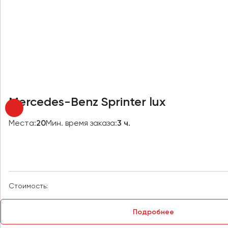
Новокузнецк
Новороссийск
Новосибирск
Омск
Орёл
Оренбург
Mercedes-Benz Sprinter lux
Пенза
Места:
20
Мин. время заказа:
3 ч.
Пермь
Петрозаводск
Псков
Стоимость:
Ростов-на-Дону
Рязань
Подробнее