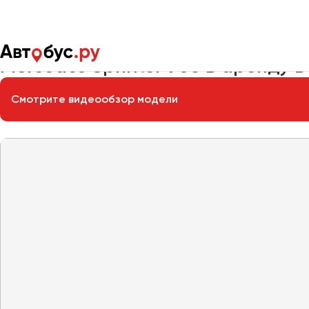
Главная
Автопарк
Заказать микроавтобус
Mercedes Spri
Mercedes Sprinter 906 в аренду 
Смотрите видеообзор модели
Москва
Санкт-Пете