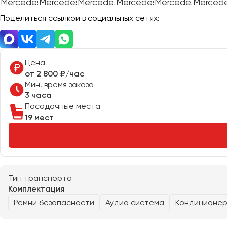
Поделиться ссылкой в социальных сетях:
Донецк
Евпатория
Цена
Екатеринбург
от 2 800 ₽/час
Мин. время заказа
3 часа
Иваново
Посадочные места
Ижевск
19 мест
Иркутск
Казань
Калининград
Калуга
Тип транспорта
Комплектация
Кемерово
Ремни безопасности
Аудио система
Кондиционе
Керчь
Киров