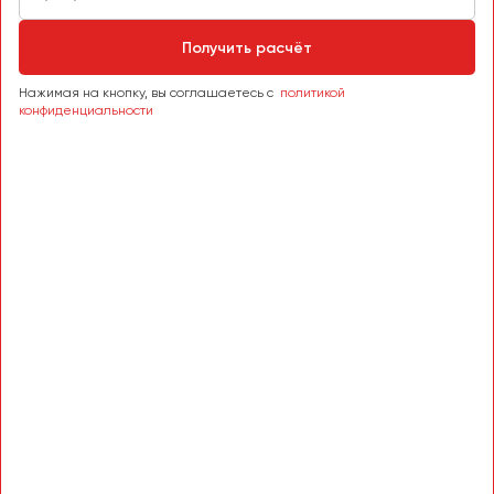
Сургут
Получить расчёт
Тверь
Тольятти
Нажимая на кнопку, вы соглашаетесь с
политикой
конфиденциальности
Томск
Тула
Тюмень
Улан-Удэ
Ульяновск
Уфа
Феодосия
Хабаровск
Чебоксары