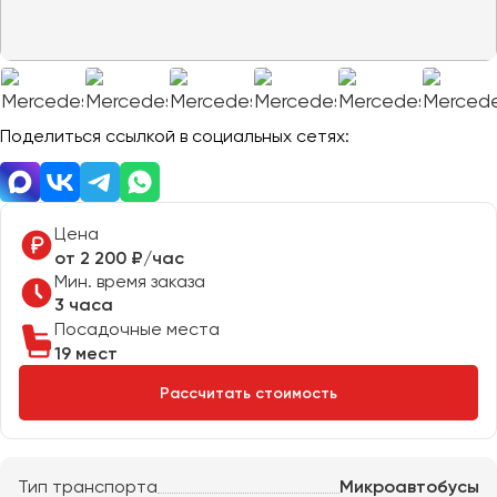
Отправить заявку
Великий Новгород
Отправить заявку
Владивосток
Нажимая на кнопку, вы соглашаетесь с
политикой
Владикавказ
конфиденциальности
Нажимая на кнопку, вы соглашаетесь с
политикой
конфиденциальности
Владимир
Волгоград
Поделиться ссылкой в социальных сетях:
Волжский
Вологда
Воронеж
Цена
от 2 200 ₽/час
Мин. время заказа
Донецк
3 часа
Посадочные места
Евпатория
19 мест
Екатеринбург
Рассчитать стоимость
Иваново
Ижевск
Тип транспорта
Микроавтобусы
Иркутск