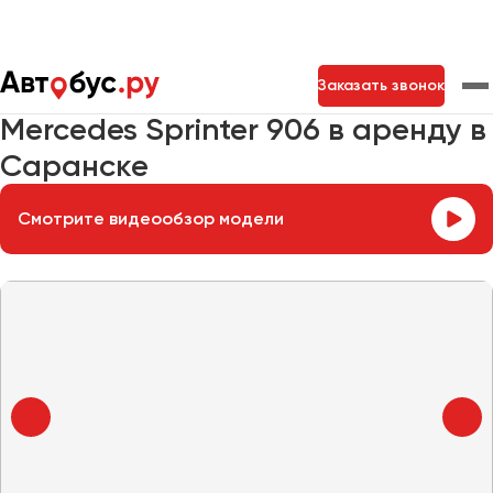
Главная
Автопарк
Заказать микроавтобус
Заказать звонок
Mercedes Sprinter 906
Mercedes Sprinter 906 в аренду в
Саранске
Москва
Санкт-Петербург
Новосибирск
Екатеринбург
Самара
Казань
Тольятти
Смотрите видеообзор модели
Архангельск
Астрахань
Барнаул
Белгород
Брянск