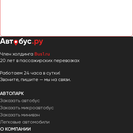
Челябинск
Череповец
Чита
Якутск
Ялта
Ярославль
Член холдинга
Bus1.ru
20 лет в пассажирских перевозках
Работаем 24 часа в сутки!
Звоните, пишите — мы на связи.
АВТОПАРК
Заказать автобус
Заказать микроавтобус
Заказать минивэн
Легковые автомобили
О КОМПАНИИ