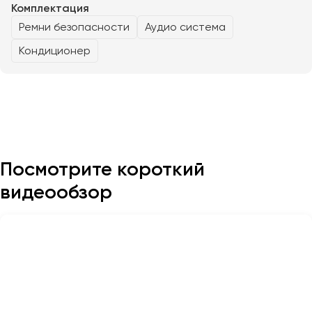
Комплектация
Ремни безопасности
Аудио система
Казань
Кондиционер
Калининград
Калуга
Кемерово
Керчь
Киров
Краснодар
Посмотрите короткий
Красноярск
Курган
видеообзор
Курск
Липецк
Луганск
Магнитогорск