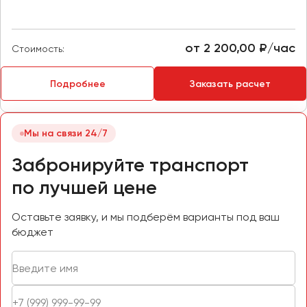
Пермь
Петрозаводск
от 2 200,00 ₽/час
Стоимость:
Псков
Подробнее
Заказать расчет
Ростов-на-Дону
Рязань
Мы на связи 24/7
Самара
Забронируйте транспорт
Санкт-Петербург
Саранск
по лучшей цене
Саратов
Севастополь
Оставьте заявку, и мы подберём варианты под ваш
бюджет
Симферополь
Смоленск
Сочи
Ставрополь