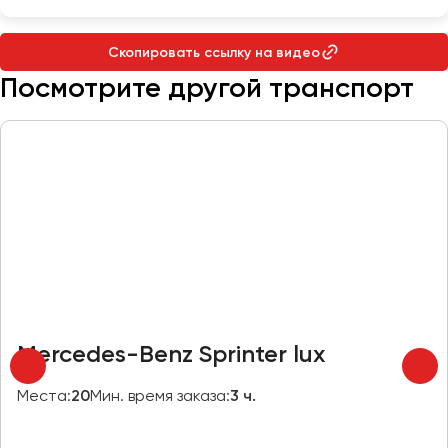
Макеевка
Махачкала
Скопировать ссылку на видео
Москва
Посмотрите другой транспорт
Мурманск
Набережные Челны
Нижний Новгород
Нижний Тагил
Новокузнецк
Новороссийск
Новосибирск
Омск
Mercedes-Benz Sprinter lux
Орёл
Оренбург
Места:
20
Мин. время заказа:
3 ч.
Пенза